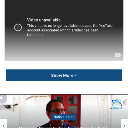
Show More
Notísia Kalan
Lei Siberseguransa Ajuda Autoridade