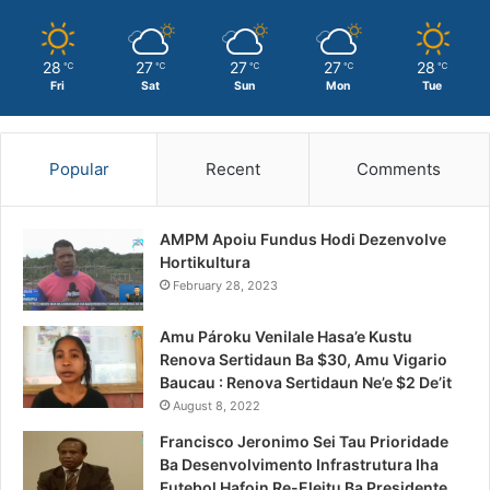
28
27
27
27
28
℃
℃
℃
℃
℃
Fri
Sat
Sun
Mon
Tue
Popular
Recent
Comments
AMPM Apoiu Fundus Hodi Dezenvolve
Hortikultura
February 28, 2023
Amu Pároku Venilale Hasa’e Kustu
Renova Sertidaun Ba $30, Amu Vigario
Baucau : Renova Sertidaun Ne’e $2 De’it
August 8, 2022
Francisco Jeronimo Sei Tau Prioridade
Ba Desenvolvimento Infrastrutura Iha
Futebol Hafoin Re-Eleitu Ba Presidente