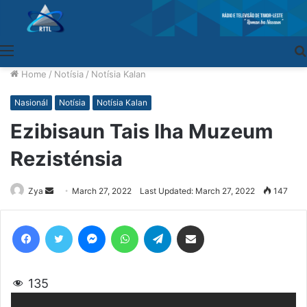
Menu
Home
/
Notísia
/
Notísia Kalan
Nasionál
Notísia
Notísia Kalan
Ezibisaun Tais Iha Muzeum
Rezisténsia
Zya
Send
March 27, 2022
Last Updated: March 27, 2022
147
an
email
Facebook
Twitter
Messenger
WhatsApp
Telegram
Share via Email
135