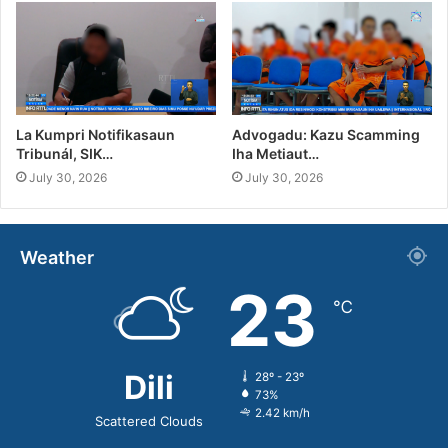
La Kumpri Notifikasaun
Advogadu: Kazu Scamming
Tribunál, SIK…
Iha Metiaut…
July 30, 2026
July 30, 2026
Weather
23
℃
Dili
28º - 23º
73%
2.42 km/h
Scattered Clouds