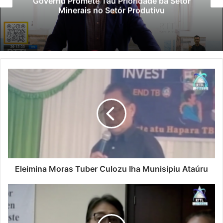
Polisiál Kaptura Autór Kriminozu ho
Paradeiru Iha Estranjeiru
Eleimina Moras Tuber Culozu Iha Munisipiu Ataúru