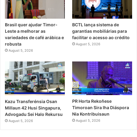
Brasil quer ajudar Timor-
BCTL lança sistema de
Leste a melhorar as
garantias mobiliárias para
variedades de café arábica e
facilitar o acesso ao crédito
robusta
August 5, 2026
August 5, 2026
PR Horta Rekoñese
Kazu Transferénsia Osan
Timoroan Sira Iha Diáspora
Millaun 42 Husi Singapura,
Nia Kontribuisaun
Advogadu Sei Halo Rekursu
August 5, 2026
August 5, 2026