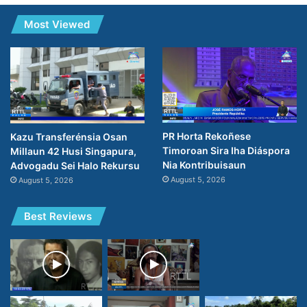
Most Viewed
PR Horta Rekoñese
Kazu Transferénsia Osan
Timoroan Sira Iha Diáspora
Millaun 42 Husi Singapura,
Nia Kontribuisaun
Advogadu Sei Halo Rekursu
August 5, 2026
August 5, 2026
Best Reviews