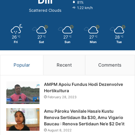
Dili
81%
1.22 km/h
Scattered Clouds
26
27
27
27
28
℃
℃
℃
℃
℃
Fri
Sat
Sun
Mon
Tue
Popular
Recent
Comments
AMPM Apoiu Fundus Hodi Dezenvolve
Hortikultura
February 28, 2023
Amu Pároku Venilale Hasa’e Kustu
Renova Sertidaun Ba $30, Amu Vigario
Baucau : Renova Sertidaun Ne’e $2 De’it
August 8, 2022