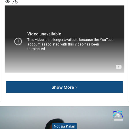
75
Show More
Notísia Kalan