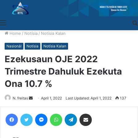
Menu
Home
/
Notísia
/
Notísia Kalan
Nasionál
Notísia
Notísia Kalan
Ezekusaun OJE 2022
Trimestre Dahuluk Ezekuta
Ona 10.7 %
N. freitas
Send
April 1, 2022
Last Updated: April 1, 2022
137
an
email
Facebook
Twitter
Messenger
WhatsApp
Telegram
Share via Email