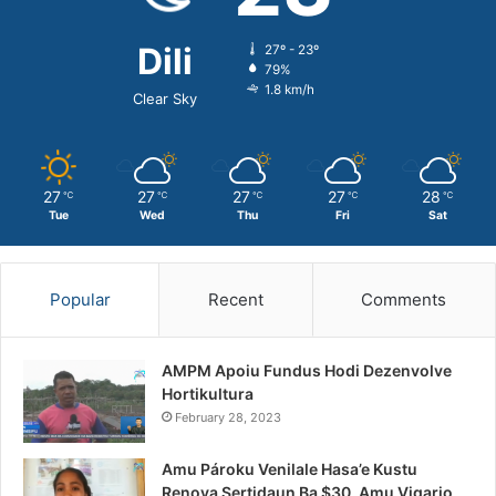
Dili
27º - 23º
79%
1.8 km/h
Clear Sky
27
27
27
27
28
℃
℃
℃
℃
℃
Tue
Wed
Thu
Fri
Sat
Popular
Recent
Comments
AMPM Apoiu Fundus Hodi Dezenvolve
Hortikultura
February 28, 2023
Amu Pároku Venilale Hasa’e Kustu
Renova Sertidaun Ba $30, Amu Vigario