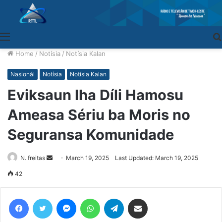
Menu
Home
/
Notísia
/
Notísia Kalan
Nasionál
Notísia
Notísia Kalan
Eviksaun Iha Díli Hamosu
Ameasa Sériu ba Moris no
Seguransa Komunidade
N. freitas
Send
March 19, 2025
Last Updated: March 19, 2025
an
42
email
Facebook
Twitter
Messenger
WhatsApp
Telegram
Share via Email