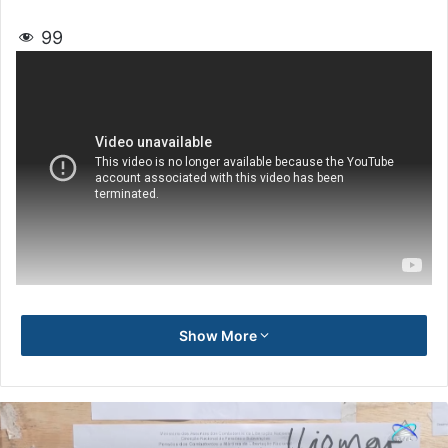
99
Show More