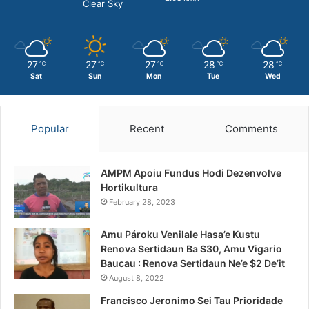
Clear Sky
27
27
27
28
28
℃
℃
℃
℃
℃
Sat
Sun
Mon
Tue
Wed
Popular
Recent
Comments
AMPM Apoiu Fundus Hodi Dezenvolve
Hortikultura
February 28, 2023
Amu Pároku Venilale Hasa’e Kustu
Renova Sertidaun Ba $30, Amu Vigario
Baucau : Renova Sertidaun Ne’e $2 De’it
August 8, 2022
Francisco Jeronimo Sei Tau Prioridade