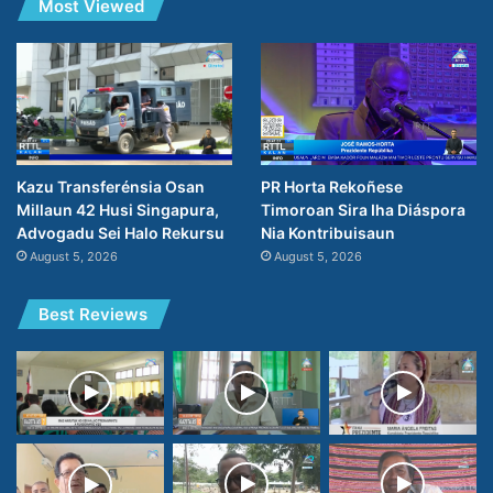
Most Viewed
PR Horta Rekoñese
Kazu Transferénsia Osan
Timoroan Sira Iha Diáspora
Millaun 42 Husi Singapura,
Nia Kontribuisaun
Advogadu Sei Halo Rekursu
August 5, 2026
August 5, 2026
Best Reviews