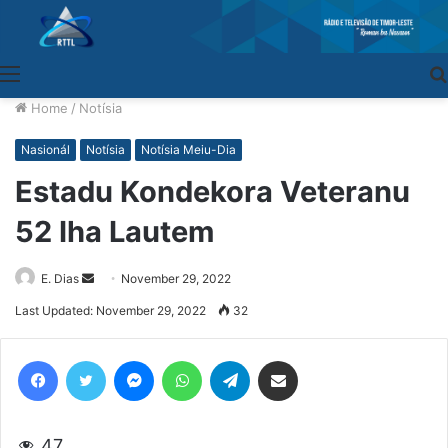
Menu
Home
/
Notísia
Nasionál
Notísia
Notísia Meiu-Dia
Estadu Kondekora Veteranu
52 Iha Lautem
E. Dias
Send
November 29, 2022
an
Last Updated: November 29, 2022
32
email
Facebook
Twitter
Messenger
WhatsApp
Telegram
Share via Email
47