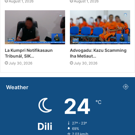
August 1, 2026
August 1, 2026
La Kumpri Notifikasaun
Advogadu: Kazu Scamming
Tribunál, SIK…
Iha Metiaut…
July 30, 2026
July 30, 2026
Weather
24
℃
Dili
27º - 23º
69%
2.03 km/h