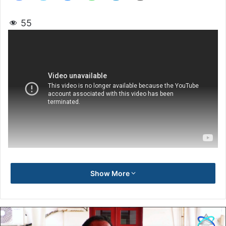
55
Show More