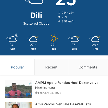
Dili
25º - 23º
75%
2.51 km/h
Scattered Clouds
24
27
27
27
28
℃
℃
℃
℃
℃
Sun
Mon
Tue
Wed
Thu
Popular
Recent
Comments
AMPM Apoiu Fundus Hodi Dezenvolve
Hortikultura
February 28, 2023
Amu Pároku Venilale Hasa’e Kustu