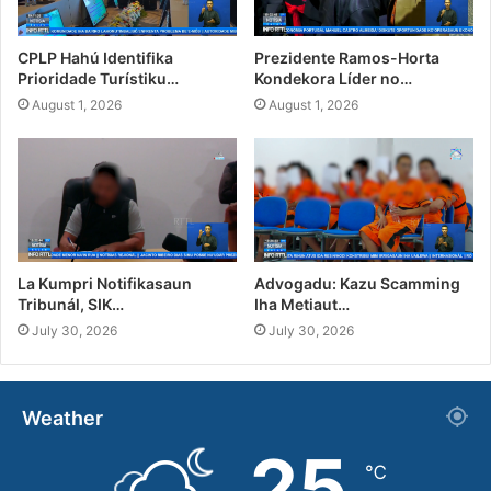
CPLP Hahú Identifika
Prezidente Ramos-Horta
Prioridade Turístiku…
Kondekora Líder no…
August 1, 2026
August 1, 2026
La Kumpri Notifikasaun
Advogadu: Kazu Scamming
Tribunál, SIK…
Iha Metiaut…
July 30, 2026
July 30, 2026
Weather
25
℃