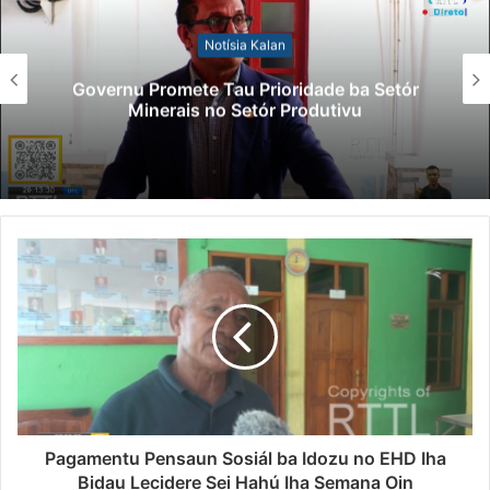
Notísia Kalan
Governu Promete Tau Prioridade ba Setór
Minerais no Setór Produtivu
Pagamentu Pensaun Sosiál ba Idozu no EHD Iha
Bidau Lecidere Sei Hahú Iha Semana Oin