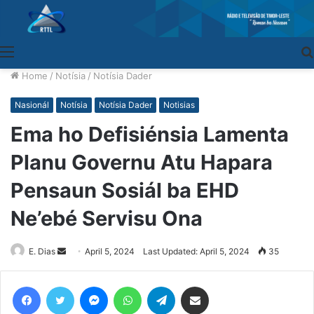
Menu
Home
/
Notísia
/
Notísia Dader
Nasionál
Notísia
Notísia Dader
Notisias
Ema ho Defisiénsia Lamenta
Planu Governu Atu Hapara
Pensaun Sosiál ba EHD
Ne’ebé Servisu Ona
E. Dias
Send
April 5, 2024
Last Updated: April 5, 2024
35
an
email
Facebook
Twitter
Messenger
WhatsApp
Telegram
Share via Email