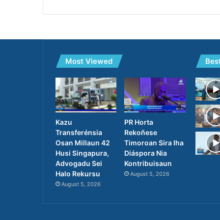
Most Viewed
Bes
PR Horta
Kazu
Rekoñese
Transferénsia
Timoroan Sira Iha
Osan Millaun 42
Diáspora Nia
Husi Singapura,
Kontribuisaun
Advogadu Sei
Halo Rekursu
August 5, 2026
August 5, 2026