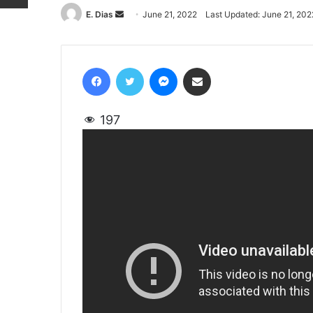
E. Dias
Send
June 21, 2022
Last Updated: June 21, 202
an
email
Facebook
Twitter
Messenger
Share via Email
197