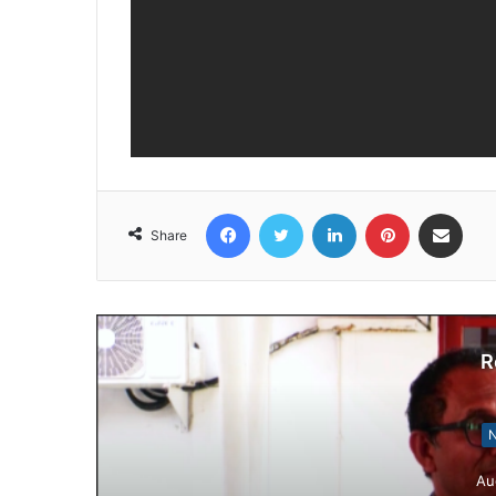
Facebook
Twitter
LinkedIn
Pinterest
Share via Email
Share
R
N
Au