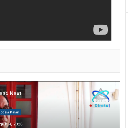
ead Next
otísia Kalan
gust 4, 2026