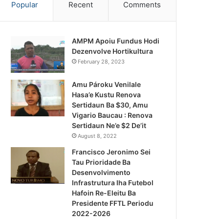
Popular
Recent
Comments
AMPM Apoiu Fundus Hodi
Dezenvolve Hortikultura
February 28, 2023
Amu Pároku Venilale
Hasa’e Kustu Renova
Sertidaun Ba $30, Amu
Vigario Baucau : Renova
Sertidaun Ne’e $2 De’it
August 8, 2022
Francisco Jeronimo Sei
Tau Prioridade Ba
Desenvolvimento
Infrastrutura Iha Futebol
Notísia Kalan
Hafoin Re-Eleitu Ba
Presidente FFTL Periodu
August 4, 2026
2022-2026