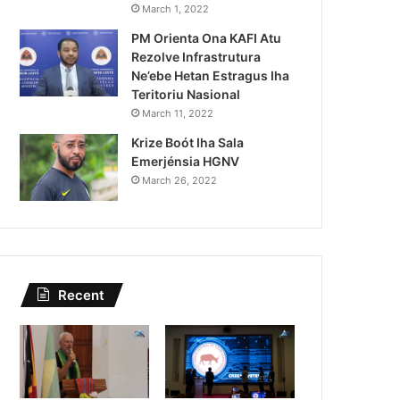
Lei Siberseguransa Ajuda Au
March 1, 2022
PM Orienta Ona KAFI Atu
Kaptura Autór Kriminozu h
Rezolve Infrastrutura
Estranjeiru
Ne’ebe Hetan Estragus Iha
Teritoriu Nasional
March 11, 2022
Krize Boót Iha Sala
Emerjénsia HGNV
March 26, 2022
Recent