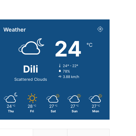
Weather
24
℃
Dili
24º - 22º
78%
3.88 km/h
Scattered Clouds
24
28
27
27
27
℃
℃
℃
℃
℃
Thu
Fri
Sat
Sun
Mon