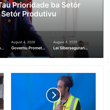
au Prioridade ba Setór
 Setór Produtivu
August 4, 2026
August 4, 2026
PR Horta Rekoñese Timoroan Sira Iha Diáspora Nia Kontribuisaun
Governu Promete Tau Prioridade ba Setór Minerais no Setór Produtivu
Lei Siberseguransa Ajuda Autoridade Polisiál Kaptura Autór Kriminozu ho Paradeiru Iha Estranjeiru