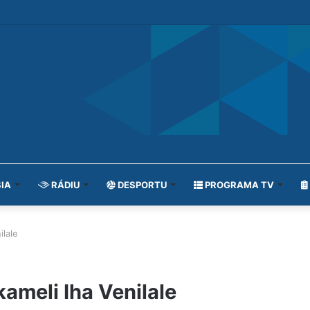
IA
RÁDIU
DESPORTU
PROGRAMA TV
ilale
ameli Iha Venilale