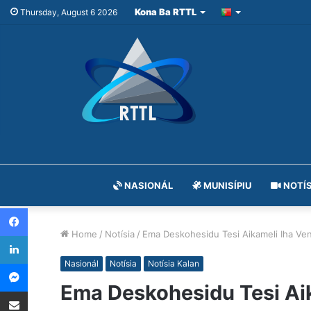
Kona Ba RTTL
Thursday, August 6 2026
NASIONÁL
MUNISÍPIU
NOTÍS
Facebook
Home
/
Notísia
/
Ema Deskohesidu Tesi Aikameli Iha Ven
LinkedIn
Messenger
Nasionál
Notísia
Notísia Kalan
Ema Deskohesidu Tesi Aik
Share via Email