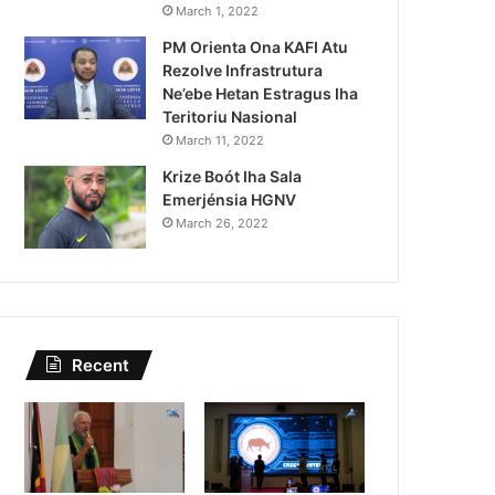
Lei Siberseguransa Ajuda Au
March 1, 2022
PM Orienta Ona KAFI Atu
Kaptura Autór Kriminozu h
Rezolve Infrastrutura
Estranjeiru
Ne’ebe Hetan Estragus Iha
Teritoriu Nasional
March 11, 2022
Krize Boót Iha Sala
Emerjénsia HGNV
March 26, 2022
Recent