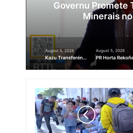
ora
Governu Promete T
Minerais no
August 5, 2026
August 5, 2026
Kazu Transferénsia Osan Millaun 42 Husi Singapura, Advogadu Sei Halo Rekursu