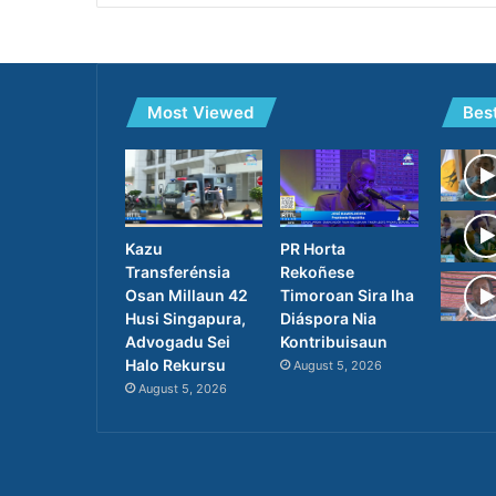
Most Viewed
Bes
PR Horta
Kazu
Rekoñese
Transferénsia
Timoroan Sira Iha
Osan Millaun 42
Diáspora Nia
Husi Singapura,
Kontribuisaun
Advogadu Sei
Halo Rekursu
August 5, 2026
August 5, 2026