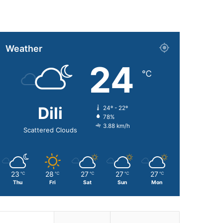
Weather
24
℃
Dili
24º - 22º
78%
3.88 km/h
Scattered Clouds
23
28
27
27
27
℃
℃
℃
℃
℃
Thu
Fri
Sat
Sun
Mon