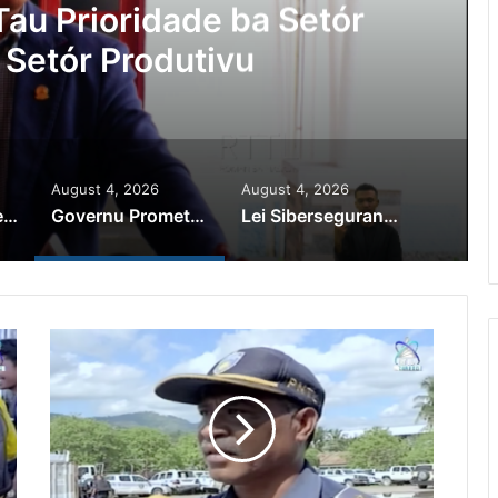
au Prioridade ba Setór
 Setór Produtivu
August 4, 2026
August 4, 2026
PR Horta Rekoñese Timoroan Sira Iha Diáspora Nia Kontribuisaun
Governu Promete Tau Prioridade ba Setór Minerais no Setór Produtivu
Lei Siberseguransa Ajuda Autoridade Polisiál Kaptura Autór Kriminozu ho Paradeiru Iha Estranjeiru