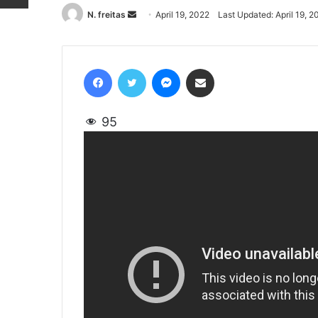
N. freitas
Send
April 19, 2022
Last Updated: April 19, 2
an
email
Facebook
Twitter
Messenger
Share via Email
95