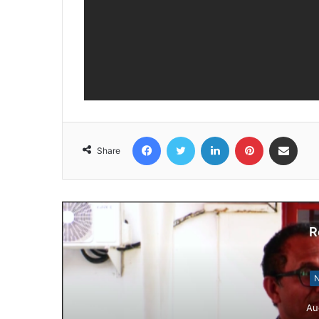
Facebook
Twitter
LinkedIn
Pinterest
Share via Email
Share
R
N
Au