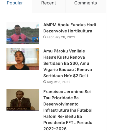
Popular
Recent
Comments
AMPM Apoiu Fundus Hodi
Dezenvolve Hortikultura
February 28, 2023
Amu Pároku Venilale
Hasa’e Kustu Renova
Sertidaun Ba $30, Amu
Vigario Baucau : Renova
Sertidaun Ne’e $2 De’it
August 8, 2022
Francisco Jeronimo Sei
Tau Prioridade Ba
Desenvolvimento
Infrastrutura Iha Futebol
Notísia Kalan
Hafoin Re-Eleitu Ba
Presidente FFTL Periodu
August 4, 2026
2022-2026