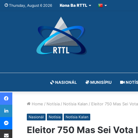
Kona Ba RTTL
Thursday, August 6 2026
NASIONÁL
MUNISÍPIU
NOTÍS
Facebook
Home
/
Notísia
/
Notísia Kalan
/
Eleitor 750 Mas Sei Vo
LinkedIn
Messenger
Nasionál
Notísia
Notísia Kalan
Eleitor 750 Mas Sei Vota
Share via Email