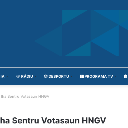
IA
RÁDIU
DESPORTU
PROGRAMA TV
ta Iha Sentru Votasaun HNGV
 Iha Sentru Votasaun HNGV