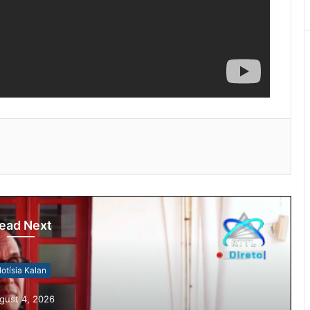
ead Next
otísia Kalan
gust 4, 2026