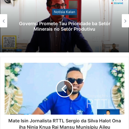
Notísia Kalan
Governu Promete Tau Prioridade ba Setór
Minerais no Setór Produtivu
Mate Isin Jornalista RTTL Sergio da Silva Halot Ona
iha Ninia Knua Rai Mansu Munisípiu Aileu