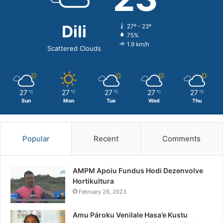
Dili
27º - 23º
75%
1.9 km/h
Scattered Clouds
27
27
27
27
27
℃
℃
℃
℃
℃
Sun
Mon
Tue
Wed
Thu
Popular
Recent
Comments
AMPM Apoiu Fundus Hodi Dezenvolve
Hortikultura
February 28, 2023
Amu Pároku Venilale Hasa’e Kustu