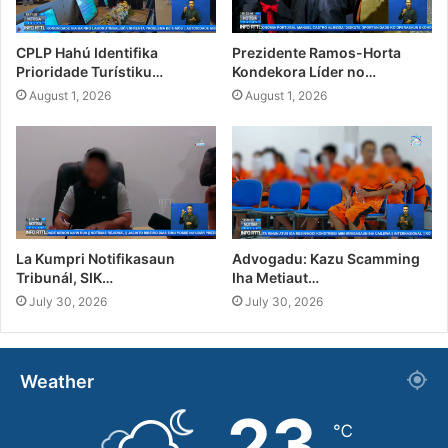
CPLP Hahú Identifika
Prezidente Ramos-Horta
Prioridade Turístiku…
Kondekora Líder no…
August 1, 2026
August 1, 2026
La Kumpri Notifikasaun
Advogadu: Kazu Scamming
Tribunál, SIK…
Iha Metiaut…
July 30, 2026
July 30, 2026
Weather
23
℃