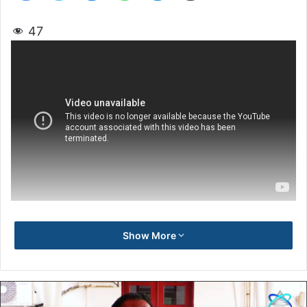
47
Show More