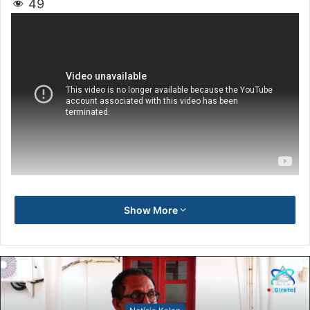
49
Show More
Notísia Kalan