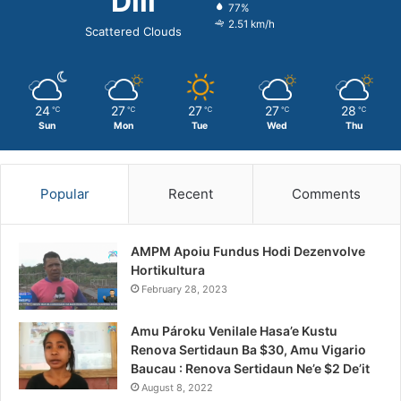
Dili
77%
2.51 km/h
Scattered Clouds
24
27
27
27
28
℃
℃
℃
℃
℃
Sun
Mon
Tue
Wed
Thu
Popular
Recent
Comments
AMPM Apoiu Fundus Hodi Dezenvolve
Hortikultura
February 28, 2023
Amu Pároku Venilale Hasa’e Kustu
Renova Sertidaun Ba $30, Amu Vigario
Baucau : Renova Sertidaun Ne’e $2 De’it
August 8, 2022