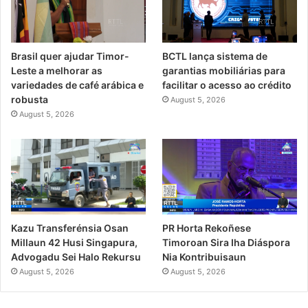
Brasil quer ajudar Timor-
BCTL lança sistema de
Leste a melhorar as
garantias mobiliárias para
variedades de café arábica e
facilitar o acesso ao crédito
robusta
August 5, 2026
August 5, 2026
PR Horta Rekoñese
Kazu Transferénsia Osan
Timoroan Sira Iha Diáspora
Millaun 42 Husi Singapura,
Nia Kontribuisaun
Advogadu Sei Halo Rekursu
August 5, 2026
August 5, 2026