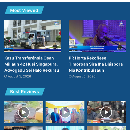
Most Viewed
PR Horta Rekoñese
Kazu Transferénsia Osan
Timoroan Sira Iha Diáspora
Millaun 42 Husi Singapura,
Nia Kontribuisaun
Advogadu Sei Halo Rekursu
August 5, 2026
August 5, 2026
Best Reviews