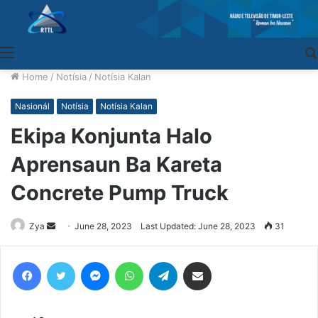
Menu
Home
/
Notísia
/
Notísia Kalan
Nasionál
Notísia
Notísia Kalan
Ekipa Konjunta Halo
Aprensaun Ba Kareta
Concrete Pump Truck
Zya
Send
June 28, 2023
Last Updated: June 28, 2023
31
an
email
Facebook
Twitter
Messenger
WhatsApp
Telegram
Share via Email