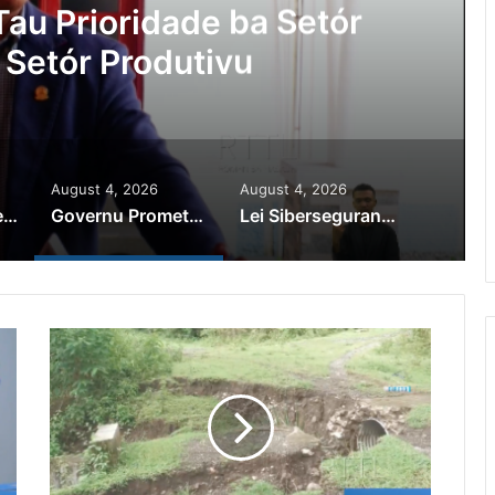
au Prioridade ba Setór
 Setór Produtivu
August 4, 2026
August 4, 2026
PR Horta Rekoñese Timoroan Sira Iha Diáspora Nia Kontribuisaun
Governu Promete Tau Prioridade ba Setór Minerais no Setór Produtivu
Lei Siberseguransa Ajuda Autoridade Polisiál Kaptura Autór Kriminozu ho Paradeiru Iha Estranjeiru