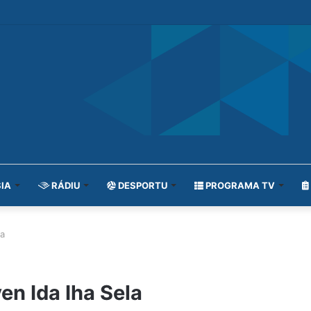
IA
RÁDIU
DESPORTU
PROGRAMA TV
la
en Ida Iha Sela