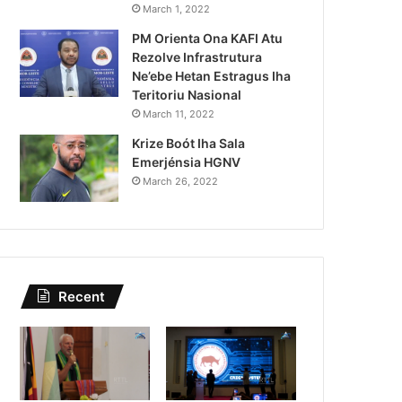
Lei Siberseguransa Ajuda Au
March 1, 2022
PM Orienta Ona KAFI Atu
Kaptura Autór Kriminozu h
Rezolve Infrastrutura
Estranjeiru
Ne’ebe Hetan Estragus Iha
Teritoriu Nasional
March 11, 2022
Krize Boót Iha Sala
Emerjénsia HGNV
March 26, 2022
Recent