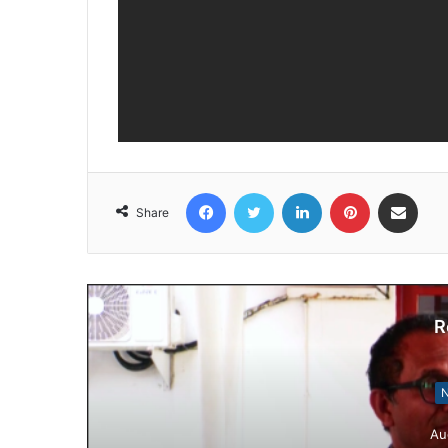
Facebook
Twitter
LinkedIn
Pinterest
Share via Email
Share
R
N
Au