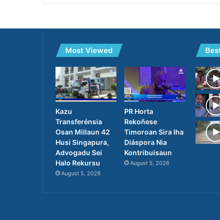
Most Viewed
Bes
PR Horta
Kazu
Rekoñese
Transferénsia
Timoroan Sira Iha
Osan Millaun 42
Diáspora Nia
Husi Singapura,
Kontribuisaun
Advogadu Sei
Halo Rekursu
August 5, 2026
August 5, 2026