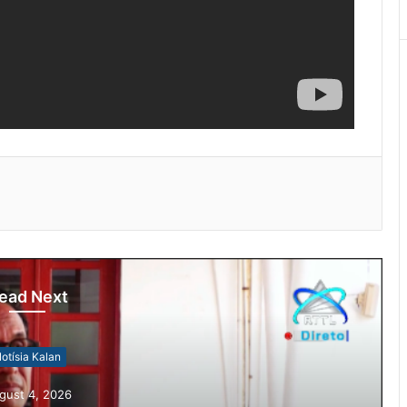
ead Next
otísia Kalan
gust 4, 2026