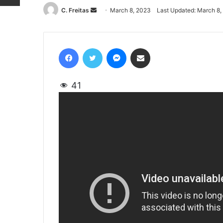
C. Freitas
Send
March 8, 2023
Last Updated: March 8,
an
email
Facebook
Twitter
Messenger
Share via Email
41