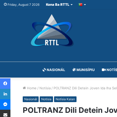
Kona Ba RTTL
Friday, August 7 2026
NASIONÁL
MUNISÍPIU
NOTÍS
Facebook
Home
/
Notísia
/
POLTRANZ Dili Detein Joven Ida Iha Se
LinkedIn
Messenger
Nasionál
Notísia
Notísia Kalan
POLTRANZ Dili Detein Jov
Share via Email