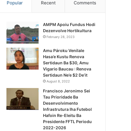
Popular
Recent
Comments
AMPM Apoiu Fundus Hodi
Dezenvolve Hortikultura
February 28, 2023
Amu Pároku Venilale
Hasa’e Kustu Renova
Sertidaun Ba $30, Amu
Vigario Baucau : Renova
Sertidaun Ne’e $2 De’it
August 8, 2022
Francisco Jeronimo Sei
Tau Prioridade Ba
Desenvolvimento
Infrastrutura Iha Futebol
Notísia Kalan
Hafoin Re-Eleitu Ba
Presidente FFTL Periodu
August 4, 2026
2022-2026