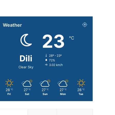
Weather
23
℃
Dili
28º - 23º
72%
3.02 km/h
Clear Sky
28
27
27
27
28
℃
℃
℃
℃
℃
Fri
Sat
Sun
Mon
Tue