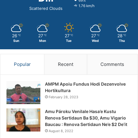
69%
1.76 km/h
Scattered Clouds
26
27
27
27
28
℃
℃
℃
℃
℃
Sun
Mon
Tue
Wed
Thu
Popular
Recent
Comments
AMPM Apoiu Fundus Hodi Dezenvolve
Hortikultura
February 28, 2023
Amu Pároku Venilale Hasa’e Kustu
Renova Sertidaun Ba $30, Amu Vigario
Baucau : Renova Sertidaun Ne’e $2 De’it
August 8, 2022