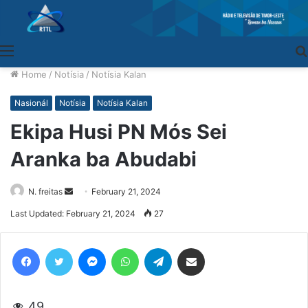
Menu
Home
/
Notísia
/
Notísia Kalan
Nasionál
Notísia
Notísia Kalan
Ekipa Husi PN Mós Sei
Aranka ba Abudabi
N. freitas
Send
February 21, 2024
an
Last Updated: February 21, 2024
27
email
Facebook
Twitter
Messenger
WhatsApp
Telegram
Share via Email
49