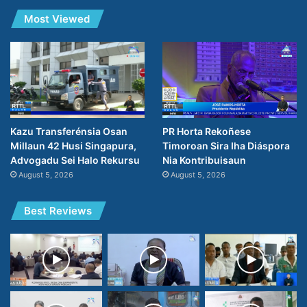
Most Viewed
PR Horta Rekoñese
Kazu Transferénsia Osan
Timoroan Sira Iha Diáspora
Millaun 42 Husi Singapura,
Nia Kontribuisaun
Advogadu Sei Halo Rekursu
August 5, 2026
August 5, 2026
Best Reviews