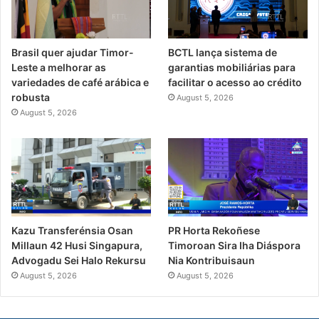
Brasil quer ajudar Timor-
BCTL lança sistema de
Leste a melhorar as
garantias mobiliárias para
variedades de café arábica e
facilitar o acesso ao crédito
robusta
August 5, 2026
August 5, 2026
PR Horta Rekoñese
Kazu Transferénsia Osan
Timoroan Sira Iha Diáspora
Millaun 42 Husi Singapura,
Nia Kontribuisaun
Advogadu Sei Halo Rekursu
August 5, 2026
August 5, 2026