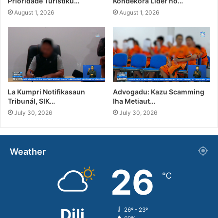
Prioridade Turístiku…
Kondekora Líder no…
August 1, 2026
August 1, 2026
La Kumpri Notifikasaun
Advogadu: Kazu Scamming
Tribunál, SIK…
Iha Metiaut…
July 30, 2026
July 30, 2026
Weather
26
℃
Dili
26º - 23º