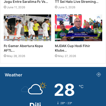
Jogu Entre Saralima Fc Vs…
TT Sei Halo Live Streming…
June 11, 2026
June 5, 2026
Fc Gamer Abertura Kopa
MJDAK Cup Hodi Fihir
AFTL…
Klube…
May 28, 2026
May 27, 2026
Weather
28
℃
Dili
28º - 23º