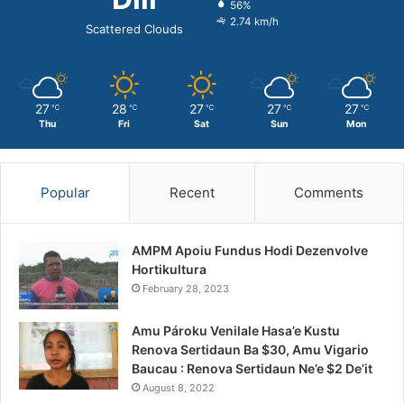
56%
2.74 km/h
Scattered Clouds
27
28
27
27
27
℃
℃
℃
℃
℃
Thu
Fri
Sat
Sun
Mon
Popular
Recent
Comments
AMPM Apoiu Fundus Hodi Dezenvolve
Hortikultura
February 28, 2023
Amu Pároku Venilale Hasa’e Kustu
Renova Sertidaun Ba $30, Amu Vigario
Baucau : Renova Sertidaun Ne’e $2 De’it
August 8, 2022