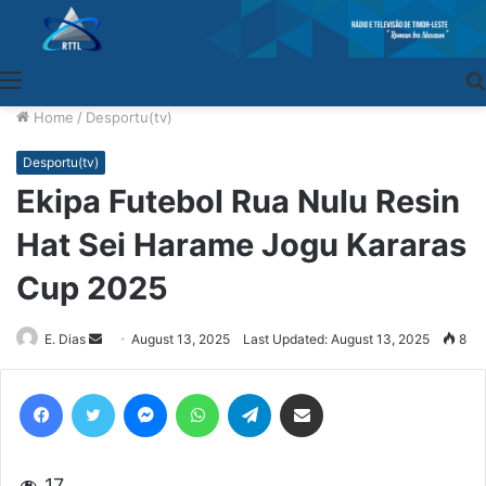
Menu
Home
/
Desportu(tv)
Desportu(tv)
Ekipa Futebol Rua Nulu Resin
Hat Sei Harame Jogu Kararas
Cup 2025
E. Dias
Send
August 13, 2025
Last Updated: August 13, 2025
8
an
email
Facebook
Twitter
Messenger
WhatsApp
Telegram
Share via Email
17