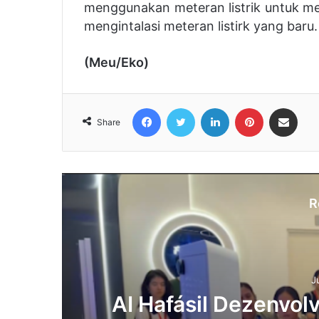
menggunakan meteran listrik untuk me
mengintalasi meteran listirk yang baru.
(Meu/Eko)
Facebook
Twitter
LinkedIn
Pinterest
Share via Email
Share
R
J
du
AI Hafásil Dezenvol