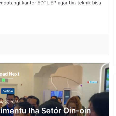
ndatangi kantor EDTL.EP agar tim teknik bisa
ead Next
Notísia
uly 27, 2026
vimentu Iha Setór Oin-oin