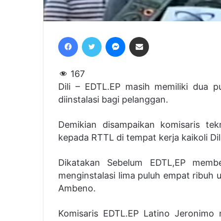
Facebook
Twitter
Messenger
Share via Email
167
Dili – EDTL.EP masih memiliki dua pu
diinstalasi bagi pelanggan.
Demikian disampaikan komisaris tekn
kepada RTTL di tempat kerja kaikoli Dili,
Dikatakan Sebelum EDTL,EP membel
menginstalasi lima puluh empat ribuh 
Ambeno.
Komisaris EDTL.EP Latino Jeronimo