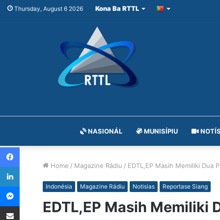
Kona Ba RTTL
Thursday, August 6 2026
NASIONÁL
MUNISÍPIU
NOTÍS
Facebook
Home
/
Magazine Rádiu
/
EDTL,EP Masih Memiliki Dua P
LinkedIn
Messenger
Indonésia
Magazine Rádiu
Notisias
Reportase Siang
EDTL,EP Masih Memiliki 
Share via Email