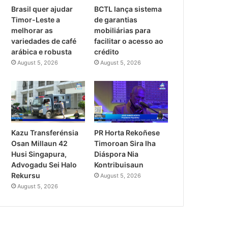
Diretór Interinu
Brasil quer ajudar
BCTL lança sistema
Timor-Leste a
de garantias
melhorar as
mobiliárias para
variedades de café
facilitar o acesso ao
arábica e robusta
crédito
August 5, 2026
August 5, 2026
Kazu Transferénsia
PR Horta Rekoñese
Osan Millaun 42
Timoroan Sira Iha
Husi Singapura,
Diáspora Nia
Advogadu Sei Halo
Kontribuisaun
Rekursu
August 5, 2026
August 5, 2026