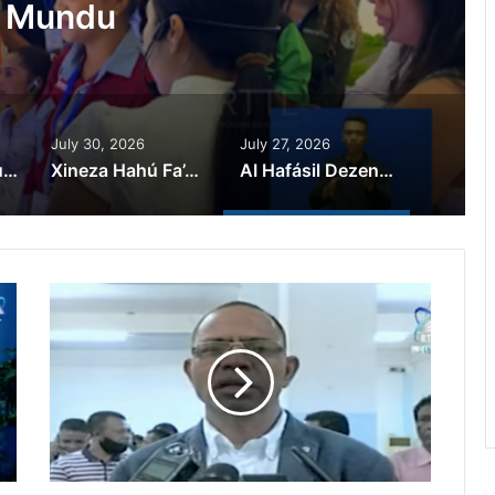
a Mundu
July 30, 2026
July 27, 2026
Advogadu: Kazu Scamming Iha Metiaut Polísia Halo Detensaun Ilegál
Xineza Hahú Fa’an Produtu Lokál Iha Merkadu Suai
AI Hafásil Dezenvolvimentu Iha Setór Oin-oin Iha Mundu