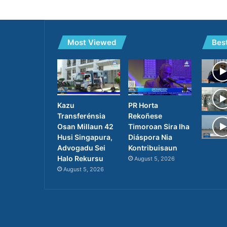
Most Viewed
Bes
Kazu
PR Horta
Transferénsia
Rekoñese
Osan Millaun 42
Timoroan Sira Iha
Husi Singapura,
Diáspora Nia
Advogadu Sei
Kontribuisaun
Halo Rekursu
August 5, 2026
August 5, 2026