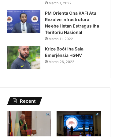
March 1, 2022
PM Orienta Ona KAFI Atu
Rezolve Infrastrutura
Ne’ebe Hetan Estragus Iha
Teritoriu Nasional
March 11, 2022
Krize Boót Iha Sala
Emerjénsia HGNV
March 26, 2022
Recent
Notísia
July 30, 2026
La Kumpri Notifikasaun Trib