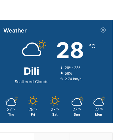
Weather
28
℃
Dili
28º - 23º
56%
2.74 km/h
Scattered Clouds
27
28
27
27
27
℃
℃
℃
℃
℃
Thu
Fri
Sat
Sun
Mon