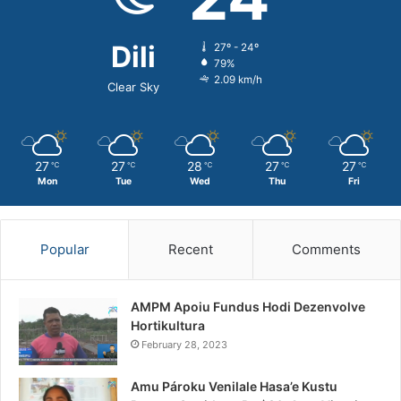
Dili
27º - 24º
79%
2.09 km/h
Clear Sky
27
27
28
27
27
℃
℃
℃
℃
℃
Mon
Tue
Wed
Thu
Fri
Popular
Recent
Comments
AMPM Apoiu Fundus Hodi Dezenvolve
Hortikultura
February 28, 2023
Amu Pároku Venilale Hasa’e Kustu