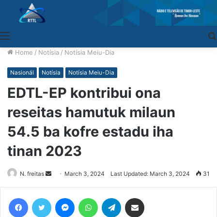
Menu
Home
/
Notísia
/
Notísia Meiu-Dia
Nasionál
Notísia
Notísia Meiu-Dia
EDTL-EP kontribui ona
reseitas hamutuk milaun
54.5 ba kofre estadu iha
tinan 2023
N. freitas
Send
March 3, 2024
Last Updated: March 3, 2024
31
an
email
Facebook
Twitter
Messenger
WhatsApp
Telegram
Share via Email