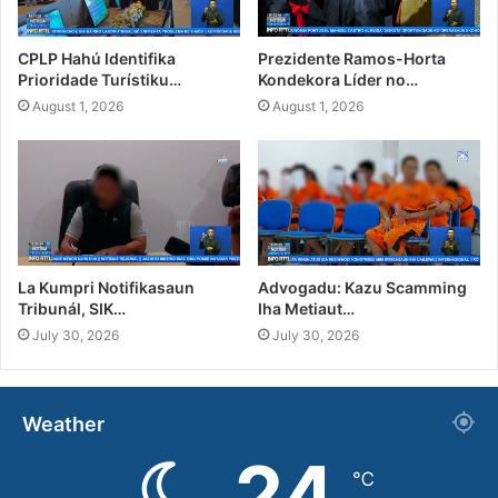
CPLP Hahú Identifika
Prezidente Ramos-Horta
Prioridade Turístiku…
Kondekora Líder no…
August 1, 2026
August 1, 2026
La Kumpri Notifikasaun
Advogadu: Kazu Scamming
Tribunál, SIK…
Iha Metiaut…
July 30, 2026
July 30, 2026
Weather
24
℃