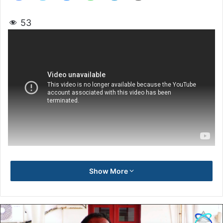
53
Show More