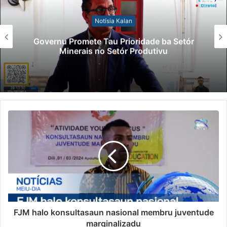
Notísia Kalan
Governu Promete Tau Prioridade ba Setór
Minerais no Setór Produtivu
FJM halo konsultasaun nasional membru juventude
marginalizadu