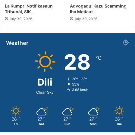
La Kumpri Notifikasaun
Advogadu: Kazu Scamming
Tribunál, SIK…
Iha Metiaut…
July 30, 2026
July 30, 2026
Weather
28
℃
Dili
28º - 23º
55%
3.68 km/h
Clear Sky
28
27
27
27
28
℃
℃
℃
℃
℃
Fri
Sat
Sun
Mon
Tue