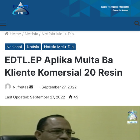
Menu
Home
/
Notísia
/
Notísia Meiu-Dia
Nasionál
Notísia
Notísia Meiu-Dia
EDTL.EP Aplika Multa Ba
Kliente Komersial 20 Resin
N. freitas
Send
September 27, 2022
an
Last Updated: September 27, 2022
45
email