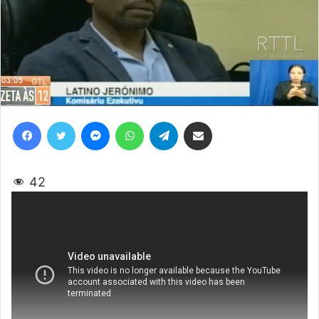
Facebook
Twitter
Messenger
WhatsApp
Telegram
Share via Email
42