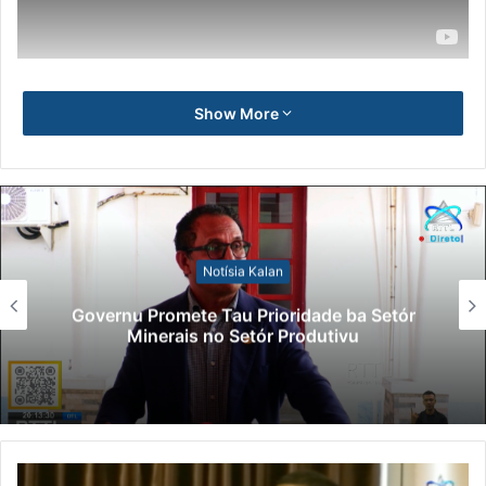
Show More
Notísia Kalan
Governu Promete Tau Prioridade ba Setór
Minerais no Setór Produtivu