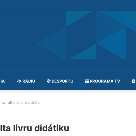
IA
RÁDIU
DESPORTU
PROGRAMA TV
 falta livru didátiku
a livru didátiku