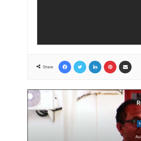
Facebook
Twitter
LinkedIn
Pinterest
Share via Email
Share
R
N
Au