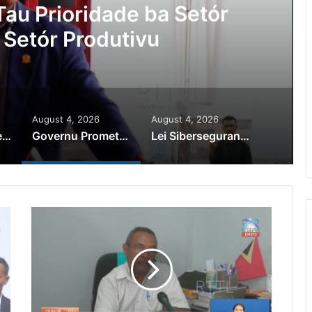
au Prioridade ba Setór
 Setór Produtivu
August 4, 2026
August 4, 2026
PR Horta Rekoñese Timoroan Sira Iha Diáspora Nia Kontribuisaun
Governu Promete Tau Prioridade ba Setór Minerais no Setór Produtivu
Lei Siberseguransa Ajuda Autoridade Polisiál Kaptura Autór Kriminozu ho Paradeiru Iha Estranjeiru