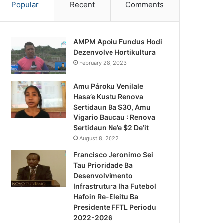
Popular
Recent
Comments
AMPM Apoiu Fundus Hodi
Dezenvolve Hortikultura
February 28, 2023
Amu Pároku Venilale
Hasa’e Kustu Renova
Sertidaun Ba $30, Amu
Vigario Baucau : Renova
Sertidaun Ne’e $2 De’it
August 8, 2022
Francisco Jeronimo Sei
Tau Prioridade Ba
Desenvolvimento
Infrastrutura Iha Futebol
Notísia Kalan
Hafoin Re-Eleitu Ba
Presidente FFTL Periodu
August 4, 2026
2022-2026