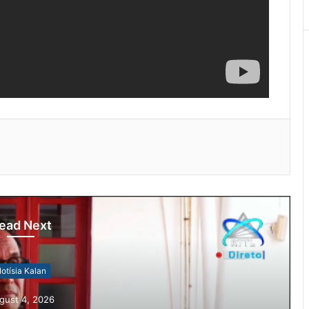
ead Next
otísia Kalan
gust 4, 2026