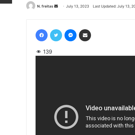
N. freitas
Send
July 13, 2023
Last Updated: July 13, 
an
email
Facebook
Twitter
Messenger
Share via Email
139