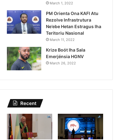
Lei Siberseguransa Ajuda Au
March 1, 2022
PM Orienta Ona KAFI Atu
Kaptura Autór Kriminozu h
Rezolve Infrastrutura
Estranjeiru
Ne’ebe Hetan Estragus Iha
Teritoriu Nasional
March 11, 2022
Krize Boót Iha Sala
Emerjénsia HGNV
March 26, 2022
Recent