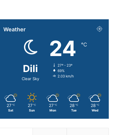
Weather
24
℃
Dili
27º - 23º
69%
2.03 km/h
Clear Sky
27
27
27
28
28
℃
℃
℃
℃
℃
Sat
Sun
Mon
Tue
Wed