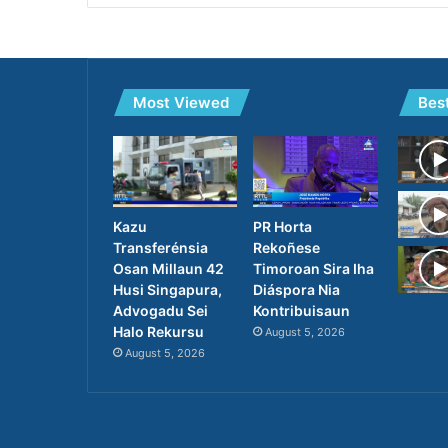
Most Viewed
Bes
PR Horta
Kazu
Rekoñese
Transferénsia
Timoroan Sira Iha
Osan Millaun 42
Diáspora Nia
Husi Singapura,
Kontribuisaun
Advogadu Sei
Halo Rekursu
August 5, 2026
August 5, 2026