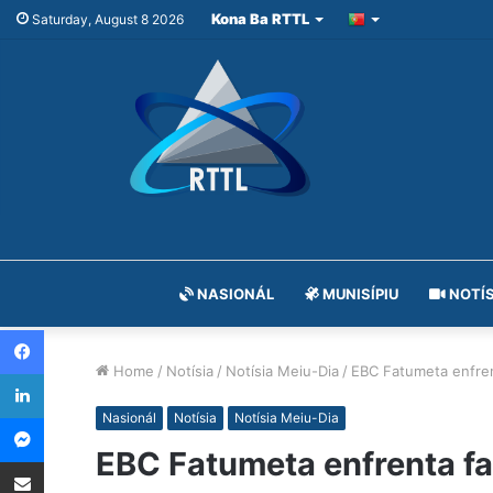
Kona Ba RTTL
Saturday, August 8 2026
NASIONÁL
MUNISÍPIU
NOTÍS
Facebook
Home
/
Notísia
/
Notísia Meiu-Dia
/
EBC Fatumeta enfrenta
LinkedIn
Messenger
Nasionál
Notísia
Notísia Meiu-Dia
EBC Fatumeta enfrenta falt
Share via Email