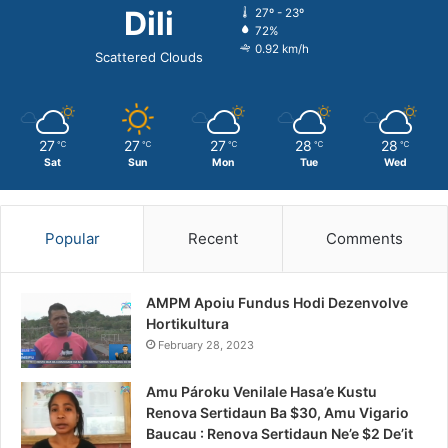
Dili
27º - 23º
72%
0.92 km/h
Scattered Clouds
27
27
27
28
28
℃
℃
℃
℃
℃
Sat
Sun
Mon
Tue
Wed
Popular
Recent
Comments
AMPM Apoiu Fundus Hodi Dezenvolve
Hortikultura
February 28, 2023
Amu Pároku Venilale Hasa’e Kustu
Renova Sertidaun Ba $30, Amu Vigario
Baucau : Renova Sertidaun Ne’e $2 De’it