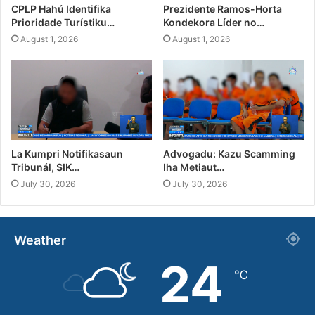
CPLP Hahú Identifika
Prezidente Ramos-Horta
Prioridade Turístiku…
Kondekora Líder no…
August 1, 2026
August 1, 2026
La Kumpri Notifikasaun
Advogadu: Kazu Scamming
Tribunál, SIK…
Iha Metiaut…
July 30, 2026
July 30, 2026
Weather
24
℃