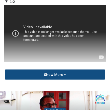
52
Show More