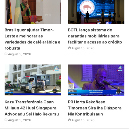
Brasil quer ajudar Timor-
BCTL lança sistema de
Leste a melhorar as
garantias mobiliárias para
variedades de café arábica e
facilitar o acesso ao crédito
robusta
August 5, 2026
August 5, 2026
PR Horta Rekoñese
Kazu Transferénsia Osan
Timoroan Sira Iha Diáspora
Millaun 42 Husi Singapura,
Nia Kontribuisaun
Advogadu Sei Halo Rekursu
August 5, 2026
August 5, 2026