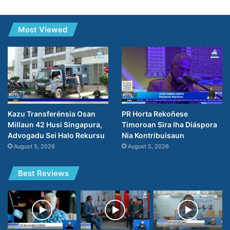
Most Viewed
PR Horta Rekoñese
Kazu Transferénsia Osan
Timoroan Sira Iha Diáspora
Millaun 42 Husi Singapura,
Nia Kontribuisaun
Advogadu Sei Halo Rekursu
August 5, 2026
August 5, 2026
Best Reviews