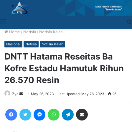
Menu
Home
/
Notísia
/
Notísia Kalan
Nasionál
Notísia
Notísia Kalan
DNTT Hatama Reseitas Ba
Kofre Estadu Hamutuk Rihun
26.570 Resin
Zya
Send
May 26, 2023
Last Updated: May 26, 2023
26
an
email
Facebook
Twitter
Messenger
WhatsApp
Telegram
Share via Email