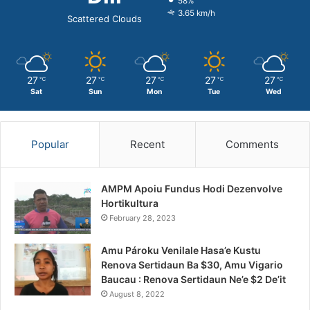
58%
3.65 km/h
Scattered Clouds
27
27
27
27
27
℃
℃
℃
℃
℃
Sat
Sun
Mon
Tue
Wed
Popular
Recent
Comments
AMPM Apoiu Fundus Hodi Dezenvolve
Hortikultura
February 28, 2023
Amu Pároku Venilale Hasa’e Kustu
Renova Sertidaun Ba $30, Amu Vigario
Baucau : Renova Sertidaun Ne’e $2 De’it
August 8, 2022