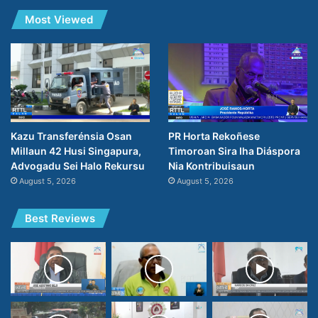
Most Viewed
PR Horta Rekoñese
Kazu Transferénsia Osan
Timoroan Sira Iha Diáspora
Millaun 42 Husi Singapura,
Nia Kontribuisaun
Advogadu Sei Halo Rekursu
August 5, 2026
August 5, 2026
Best Reviews