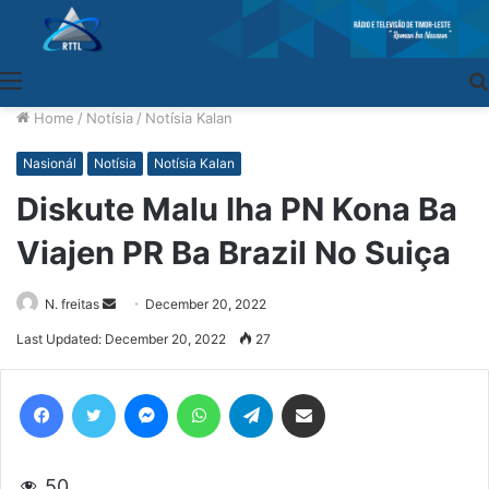
Menu
Home
/
Notísia
/
Notísia Kalan
Nasionál
Notísia
Notísia Kalan
Diskute Malu Iha PN Kona Ba
Viajen PR Ba Brazil No Suiça
N. freitas
Send
December 20, 2022
an
Last Updated: December 20, 2022
27
email
Facebook
Twitter
Messenger
WhatsApp
Telegram
Share via Email
50