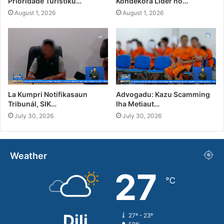
Prioridade Turístiku…
Kondekora Líder no…
August 1, 2026
August 1, 2026
La Kumpri Notifikasaun
Advogadu: Kazu Scamming
Tribunál, SIK…
Iha Metiaut…
July 30, 2026
July 30, 2026
Weather
27
℃
Dili
27º - 23º