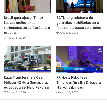
Brasil quer ajudar Timor-
BCTL lança sistema de
Leste a melhorar as
garantias mobiliárias para
variedades de café arábica e
facilitar o acesso ao crédito
robusta
August 5, 2026
August 5, 2026
PR Horta Rekoñese
Kazu Transferénsia Osan
Timoroan Sira Iha Diáspora
Millaun 42 Husi Singapura,
Nia Kontribuisaun
Advogadu Sei Halo Rekursu
August 5, 2026
August 5, 2026