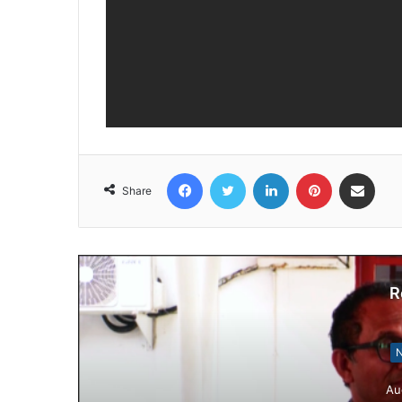
Facebook
Twitter
LinkedIn
Pinterest
Share via Email
Share
R
N
Au