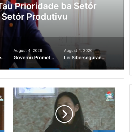
au Prioridade ba Setór
 Setór Produtivu
August 4, 2026
August 4, 2026
PR Horta Rekoñese Timoroan Sira Iha Diáspora Nia Kontribuisaun
Governu Promete Tau Prioridade ba Setór Minerais no Setór Produtivu
Lei Siberseguransa Ajuda Autoridade Polisiál Kaptura Autór Kriminozu ho Paradeiru Iha Estranjeiru