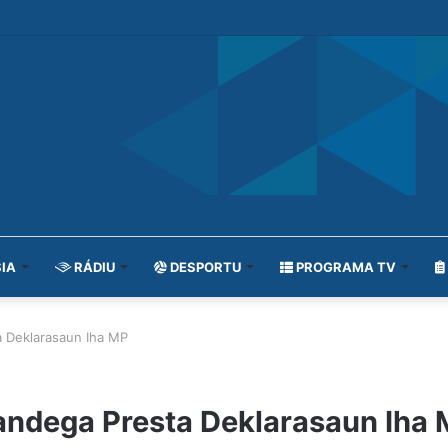
IA
RÁDIU
DESPORTU
PROGRAMA TV
a Deklarasaun Iha MP
fandega Presta Deklarasaun Iha