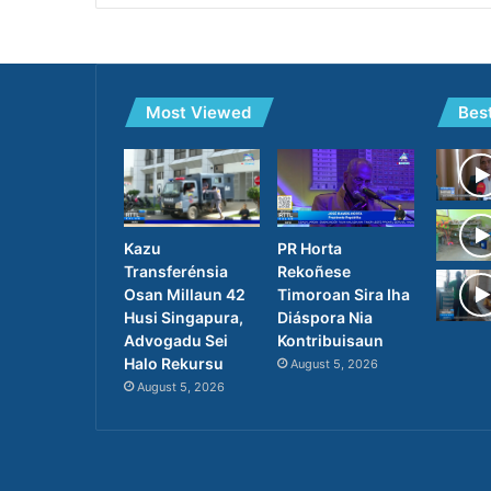
Most Viewed
Bes
PR Horta
Kazu
Rekoñese
Transferénsia
Timoroan Sira Iha
Osan Millaun 42
Diáspora Nia
Husi Singapura,
Kontribuisaun
Advogadu Sei
Halo Rekursu
August 5, 2026
August 5, 2026