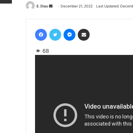
E. Dias
Send
December 21, 2022
Last Updated: Decemb
an
email
Facebook
Twitter
Messenger
Share via Email
68