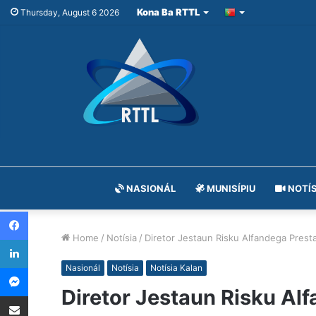
Kona Ba RTTL
Thursday, August 6 2026
NASIONÁL
MUNISÍPIU
NOTÍS
Facebook
Home
/
Notísia
/
Diretor Jestaun Risku Alfandega Prest
LinkedIn
Messenger
Nasionál
Notísia
Notísia Kalan
Diretor Jestaun Risku Al
Share via Email