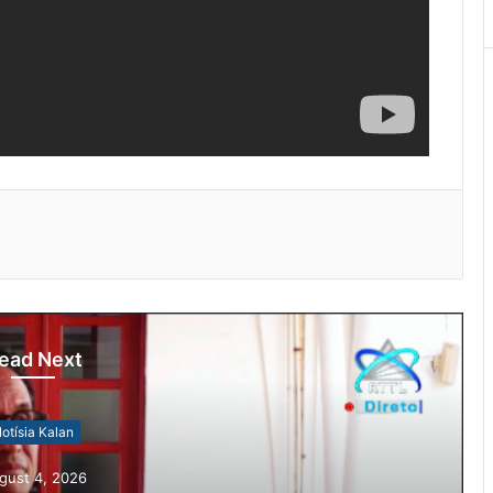
ead Next
otísia Kalan
gust 4, 2026