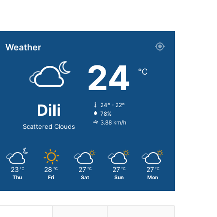
Weather
24
℃
Dili
24º - 22º
78%
3.88 km/h
Scattered Clouds
23
28
27
27
27
℃
℃
℃
℃
℃
Thu
Fri
Sat
Sun
Mon