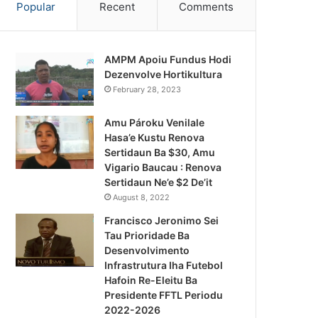
Popular
Recent
Comments
AMPM Apoiu Fundus Hodi
Dezenvolve Hortikultura
February 28, 2023
Amu Pároku Venilale
Hasa’e Kustu Renova
Sertidaun Ba $30, Amu
Vigario Baucau : Renova
Sertidaun Ne’e $2 De’it
August 8, 2022
Francisco Jeronimo Sei
Tau Prioridade Ba
Desenvolvimento
Infrastrutura Iha Futebol
Notísia Kalan
Hafoin Re-Eleitu Ba
Presidente FFTL Periodu
August 4, 2026
2022-2026