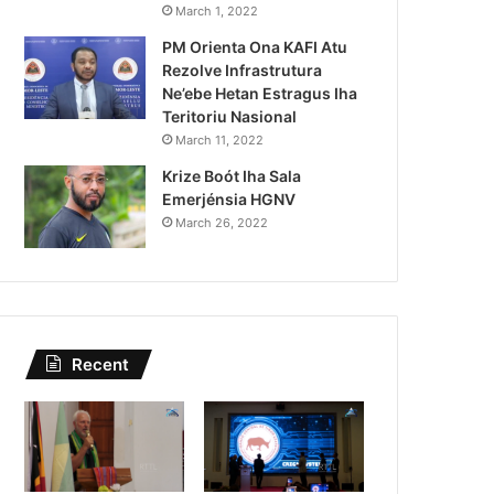
Lei Siberseguransa Ajuda Au
March 1, 2022
PM Orienta Ona KAFI Atu
Kaptura Autór Kriminozu h
Rezolve Infrastrutura
Estranjeiru
Ne’ebe Hetan Estragus Iha
Teritoriu Nasional
March 11, 2022
Krize Boót Iha Sala
Emerjénsia HGNV
March 26, 2022
Recent