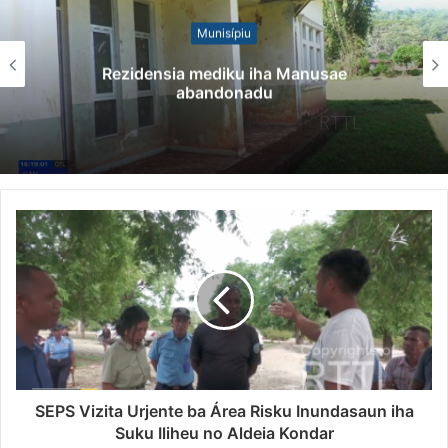
Munisípiu
Rezidensia mediku iha Manusae
abandonadu
SEPS Vizita Urjente ba Área Risku Inundasaun iha
Suku Iliheu no Aldeia Kondar