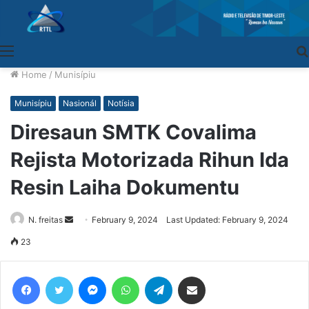
Menu
Home
/
Munisípiu
Munisípiu
Nasionál
Notísia
Diresaun SMTK Covalima
Rejista Motorizada Rihun Ida
Resin Laiha Dokumentu
N. freitas
Send
February 9, 2024
Last Updated: February 9, 2024
an
23
email
Facebook
Twitter
Messenger
WhatsApp
Telegram
Share via Email