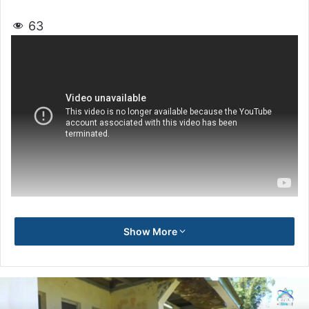
63
Show More