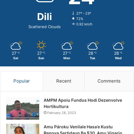
Dili
27º - 23º
72%
0.92 km/h
Scattered Clouds
27
27
27
28
28
℃
℃
℃
℃
℃
Sat
Sun
Mon
Tue
Wed
Popular
Recent
Comments
AMPM Apoiu Fundus Hodi Dezenvolve
Hortikultura
February 28, 2023
Amu Pároku Venilale Hasa’e Kustu
Renova Sertidaun Ba $30, Amu Vigario