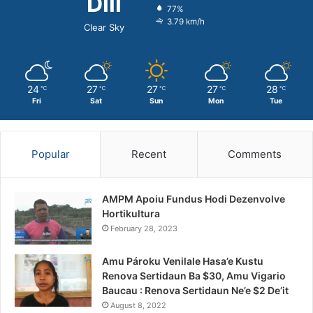
Dili
77%
3.79 km/h
Clear Sky
24
27
27
27
28
℃
℃
℃
℃
℃
Fri
Sat
Sun
Mon
Tue
Popular
Recent
Comments
AMPM Apoiu Fundus Hodi Dezenvolve
Hortikultura
February 28, 2023
Amu Pároku Venilale Hasa’e Kustu
Renova Sertidaun Ba $30, Amu Vigario
Baucau : Renova Sertidaun Ne’e $2 De’it
August 8, 2022