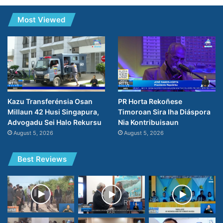
Most Viewed
PR Horta Rekoñese
Kazu Transferénsia Osan
Timoroan Sira Iha Diáspora
Millaun 42 Husi Singapura,
Nia Kontribuisaun
Advogadu Sei Halo Rekursu
August 5, 2026
August 5, 2026
Best Reviews