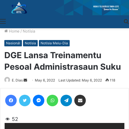
Menu
Home
/
Notísia
Nasionál
Notísia
Notísia Meiu-Dia
DGE Lansa Treinamentu
Pesoal Administrasaun Suku
E. Dias
Send
May 6, 2022
Last Updated: May 6, 2022
118
an
email
Facebook
Twitter
Messenger
WhatsApp
Telegram
Share via Email
52