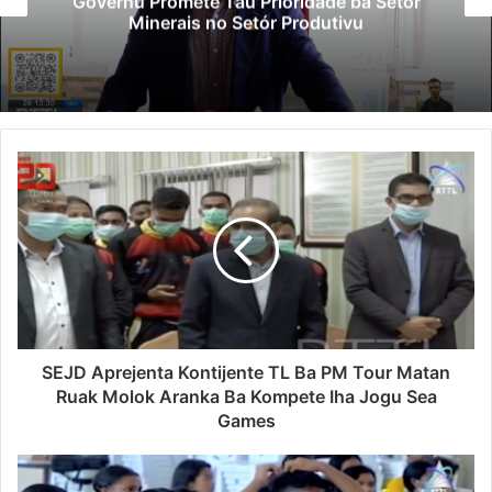
Governu Promete Tau Prioridade ba Setór
Minerais no Setór Produtivu
SEJD Aprejenta Kontijente TL Ba PM Tour Matan
Ruak Molok Aranka Ba Kompete Iha Jogu Sea
Games