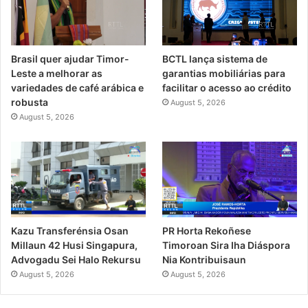
Brasil quer ajudar Timor-
BCTL lança sistema de
Leste a melhorar as
garantias mobiliárias para
variedades de café arábica e
facilitar o acesso ao crédito
robusta
August 5, 2026
August 5, 2026
PR Horta Rekoñese
Kazu Transferénsia Osan
Timoroan Sira Iha Diáspora
Millaun 42 Husi Singapura,
Nia Kontribuisaun
Advogadu Sei Halo Rekursu
August 5, 2026
August 5, 2026