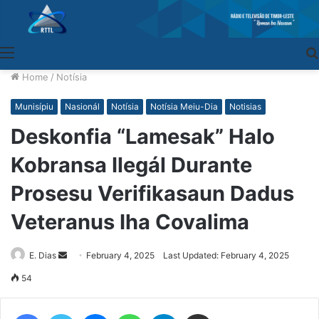
Menu
Home
/
Notísia
Munisípiu
Nasionál
Notísia
Notísia Meiu-Dia
Notisias
Deskonfia “Lamesak” Halo
Kobransa Ilegál Durante
Prosesu Verifikasaun Dadus
Veteranus Iha Covalima
E. Dias
Send
February 4, 2025
Last Updated: February 4, 2025
an
54
email
Facebook
Twitter
Messenger
WhatsApp
Telegram
Share via Email