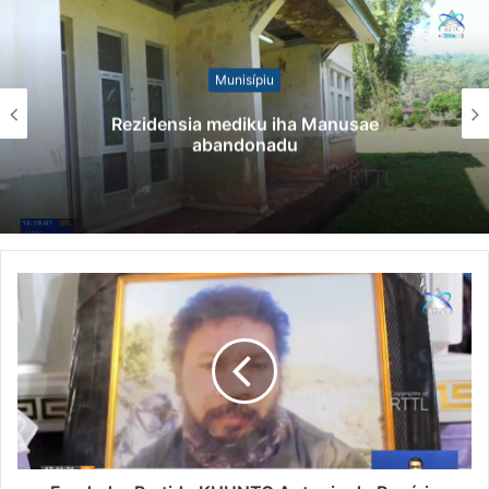
Munisípiu
Rezidensia mediku iha Manusae
abandonadu