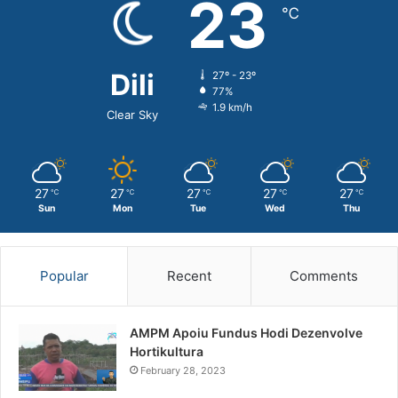
23
℃
Dili
27º - 23º
77%
1.9 km/h
Clear Sky
27
27
27
27
27
℃
℃
℃
℃
℃
Sun
Mon
Tue
Wed
Thu
Popular
Recent
Comments
AMPM Apoiu Fundus Hodi Dezenvolve
Hortikultura
February 28, 2023