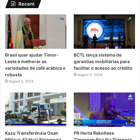
Recent
Brasil quer ajudar Timor-
BCTL lança sistema de
Leste a melhorar as
garantias mobiliárias para
variedades de café arábica e
facilitar o acesso ao crédito
robusta
August 5, 2026
August 5, 2026
PR Horta Rekoñese
Kazu Transferénsia Osan
Timoroan Sira Iha Diáspora
Millaun 42 Husi Singapura,