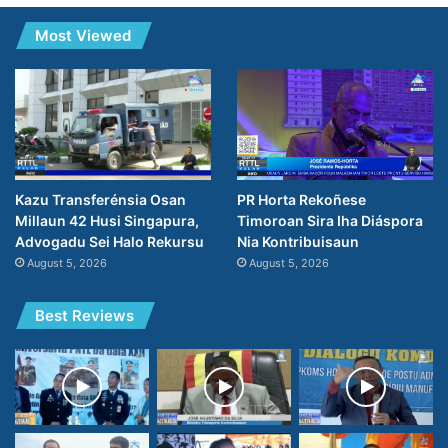
Most Viewed
PR Horta Rekoñese
Kazu Transferénsia Osan
Timoroan Sira Iha Diáspora
Millaun 42 Husi Singapura,
Nia Kontribuisaun
Advogadu Sei Halo Rekursu
August 5, 2026
August 5, 2026
Best Reviews