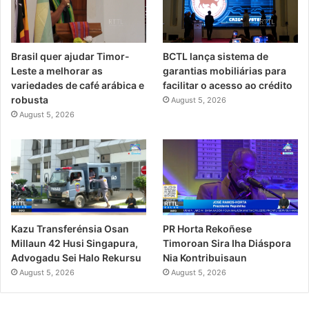
Brasil quer ajudar Timor-
BCTL lança sistema de
Leste a melhorar as
garantias mobiliárias para
variedades de café arábica e
facilitar o acesso ao crédito
robusta
August 5, 2026
August 5, 2026
PR Horta Rekoñese
Kazu Transferénsia Osan
Timoroan Sira Iha Diáspora
Millaun 42 Husi Singapura,
Nia Kontribuisaun
Advogadu Sei Halo Rekursu
August 5, 2026
August 5, 2026