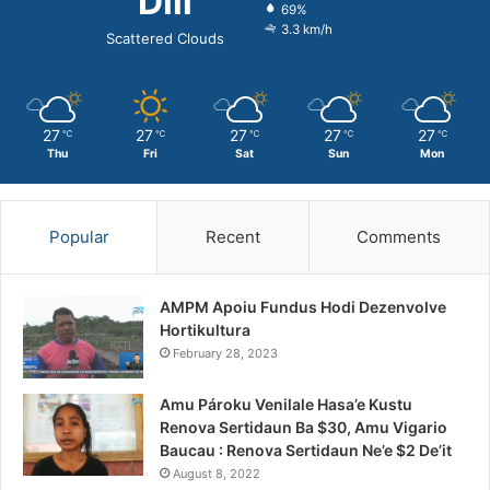
Dili
69%
3.3 km/h
Scattered Clouds
27
27
27
27
27
℃
℃
℃
℃
℃
Thu
Fri
Sat
Sun
Mon
Popular
Recent
Comments
AMPM Apoiu Fundus Hodi Dezenvolve
Hortikultura
February 28, 2023
Amu Pároku Venilale Hasa’e Kustu
Renova Sertidaun Ba $30, Amu Vigario
Baucau : Renova Sertidaun Ne’e $2 De’it
August 8, 2022