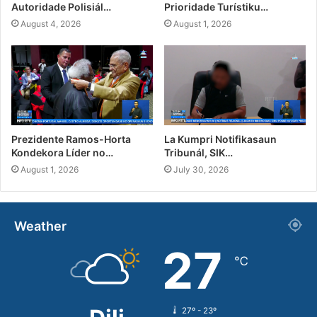
Autoridade Polisiál…
Prioridade Turístiku…
August 4, 2026
August 1, 2026
Prezidente Ramos-Horta
La Kumpri Notifikasaun
Kondekora Líder no…
Tribunál, SIK…
August 1, 2026
July 30, 2026
Weather
27
℃
27º - 23º