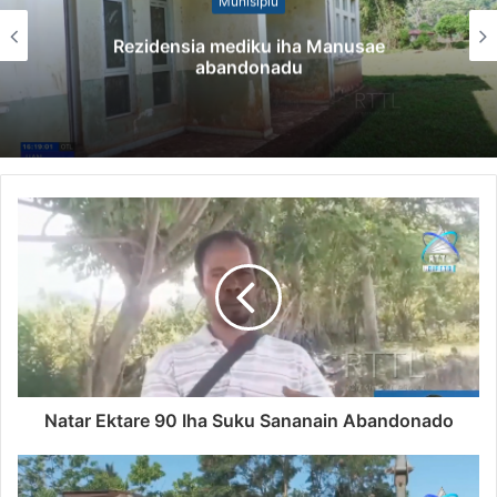
Munisípiu
Rezidensia mediku iha Manusae
abandonadu
Natar Ektare 90 Iha Suku Sananain Abandonado