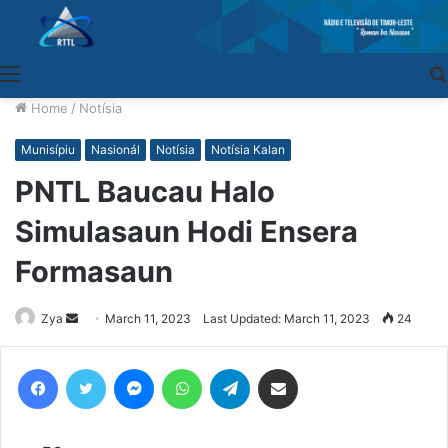
Menu
Home
/
Notísia
Munisípiu
Nasionál
Notísia
Notísia Kalan
PNTL Baucau Halo
Simulasaun Hodi Ensera
Formasaun
Zya
Send
March 11, 2023
Last Updated: March 11, 2023
24
an
email
Facebook
Twitter
Messenger
WhatsApp
Telegram
Share via Email