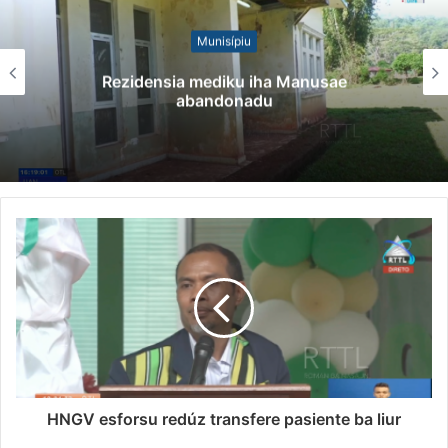
Munisípiu
sia mediku iha Manusae
Governu Prom
abandonadu
Minera
HNGV esforsu redúz transfere pasiente ba liur