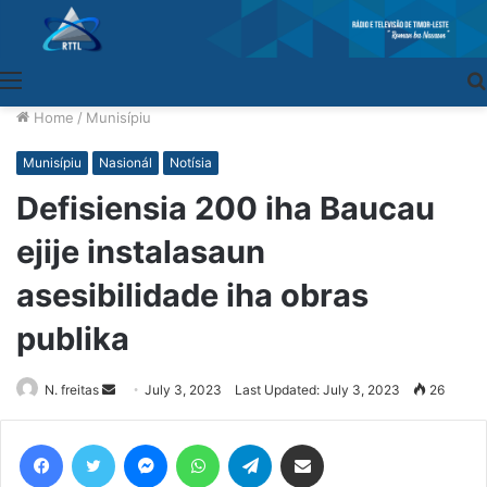
Menu
Home
/
Munisípiu
Munisípiu
Nasionál
Notísia
Defisiensia 200 iha Baucau
ejije instalasaun
asesibilidade iha obras
publika
N. freitas
Send
July 3, 2023
Last Updated: July 3, 2023
26
an
email
Facebook
Twitter
Messenger
WhatsApp
Telegram
Share via Email