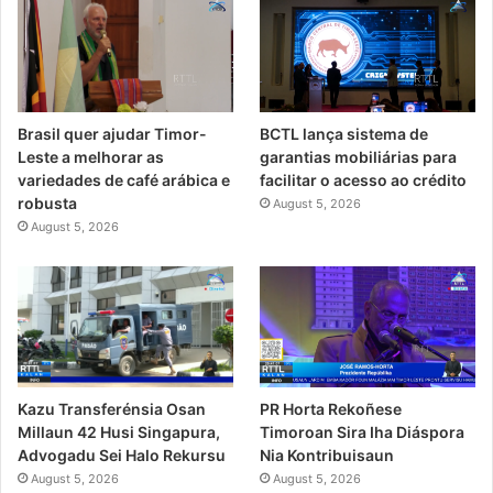
Brasil quer ajudar Timor-
BCTL lança sistema de
Leste a melhorar as
garantias mobiliárias para
variedades de café arábica e
facilitar o acesso ao crédito
robusta
August 5, 2026
August 5, 2026
PR Horta Rekoñese
Kazu Transferénsia Osan
Timoroan Sira Iha Diáspora
Millaun 42 Husi Singapura,
Nia Kontribuisaun
Advogadu Sei Halo Rekursu
August 5, 2026
August 5, 2026