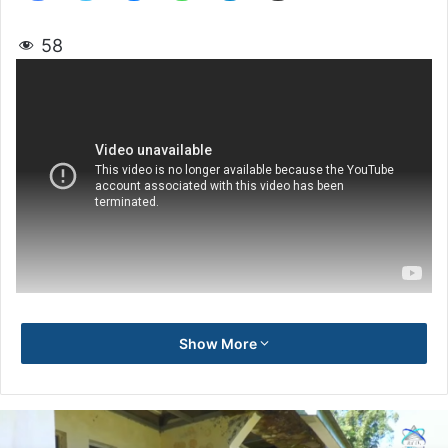
58
Show More