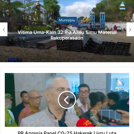
Munisípiu
Vítima Uma-Kain 32 Iha Aileu Simu Materiál
Rekuperasaun
PR Apresia Papel C0-25 Hakerek Livru Luta