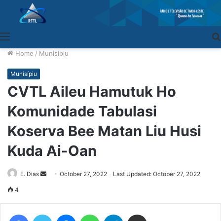
Menu
Home
/
Munisípiu
Munisípiu
CVTL Aileu Hamutuk Ho
Komunidade Tabulasi
Koserva Bee Matan Liu Husi
Kuda Ai-Oan
E. Dias
Send
October 27, 2022
Last Updated: October 27, 2022
an
4
email
Facebook
Twitter
Messenger
WhatsApp
Telegram
Share via Email