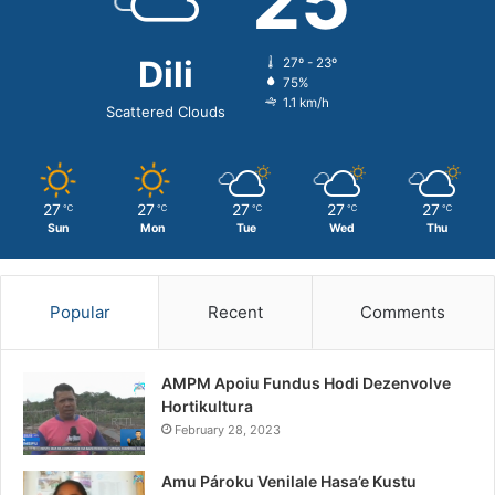
25
Dili
27º - 23º
75%
1.1 km/h
Scattered Clouds
27
27
27
27
27
℃
℃
℃
℃
℃
Sun
Mon
Tue
Wed
Thu
Popular
Recent
Comments
AMPM Apoiu Fundus Hodi Dezenvolve
Hortikultura
February 28, 2023
Amu Pároku Venilale Hasa’e Kustu