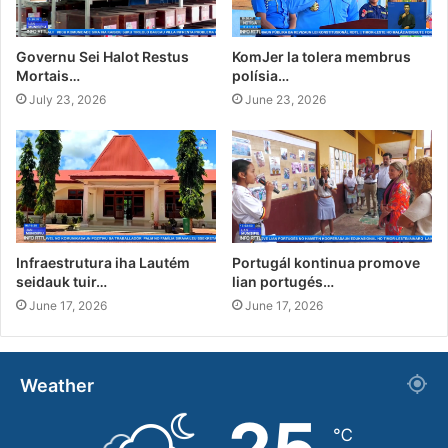
Governu Sei Halot Restus
KomJer la tolera membrus
Mortais…
polísia…
July 23, 2026
June 23, 2026
Infraestrutura iha Lautém
Portugál kontinua promove
seidauk tuir…
lian portugés…
June 17, 2026
June 17, 2026
Weather
℃