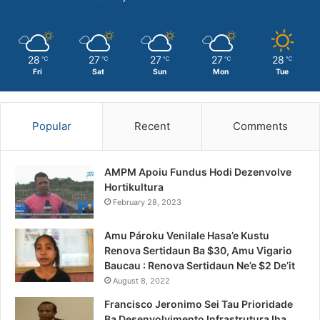
28
27
27
27
28
℃
℃
℃
℃
℃
Fri
Sat
Sun
Mon
Tue
Popular
Recent
Comments
AMPM Apoiu Fundus Hodi Dezenvolve
Hortikultura
February 28, 2023
Amu Pároku Venilale Hasa’e Kustu
Renova Sertidaun Ba $30, Amu Vigario
Baucau : Renova Sertidaun Ne’e $2 De’it
August 8, 2022
Francisco Jeronimo Sei Tau Prioridade
Ba Desenvolvimento Infrastrutura Iha