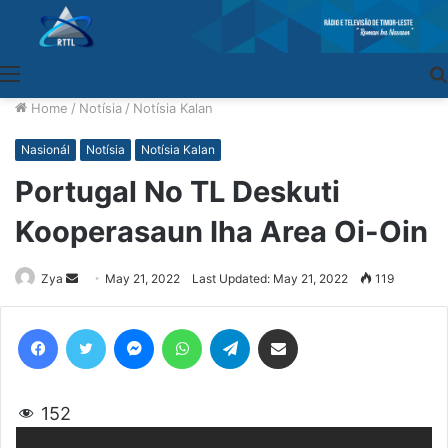
Menu
Home
/
Notísia
/
Notísia Kalan
Nasionál
Notísia
Notísia Kalan
Portugal No TL Deskuti
Kooperasaun Iha Area Oi-Oin
Zya
Send
May 21, 2022
Last Updated: May 21, 2022
119
an
email
Facebook
Twitter
Messenger
WhatsApp
Telegram
Share via Email
152