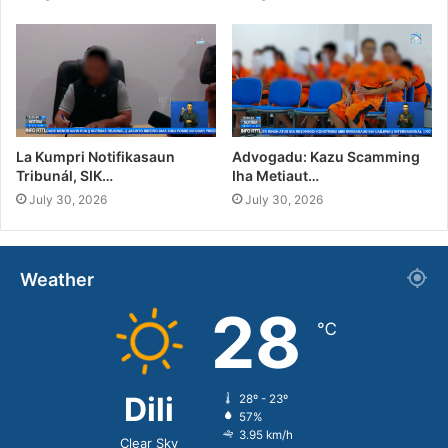
La Kumpri Notifikasaun
Advogadu: Kazu Scamming
Tribunál, SIK…
Iha Metiaut…
July 30, 2026
July 30, 2026
Weather
28
℃
Dili
28º - 23º
57%
3.95 km/h
Clear Sky