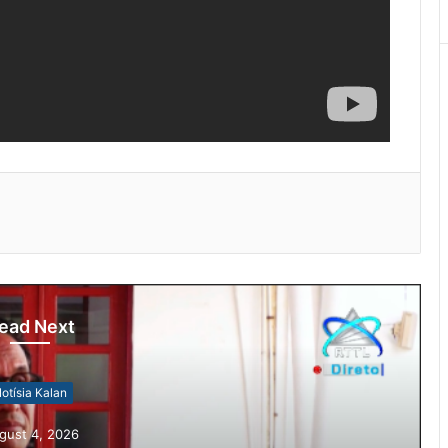
ead Next
otísia Kalan
gust 4, 2026