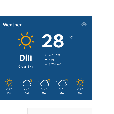
Weather
28
℃
Dili
28º - 23º
55%
3.75 km/h
Clear Sky
28
27
27
27
28
℃
℃
℃
℃
℃
Fri
Sat
Sun
Mon
Tue