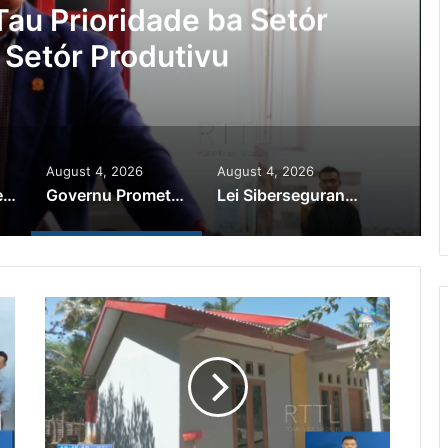
au Prioridade ba Setór
 Setór Produtivu
August 4, 2026
August 4, 2026
PR Horta Rekoñese Timoroan Sira Iha Diáspora Nia Kontribuisaun
Governu Promete Tau Prioridade ba Setór Minerais no Setór Produtivu
Lei Siberseguransa Ajuda Autoridade Polisiál Kaptura Autór Kriminozu ho Paradeiru Iha Estranjeiru