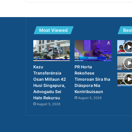
Most Viewed
Bes
PR Horta
Kazu
Rekoñese
Transferénsia
Timoroan Sira Iha
Osan Millaun 42
Diáspora Nia
Husi Singapura,
Kontribuisaun
Advogadu Sei
Halo Rekursu
August 5, 2026
August 5, 2026