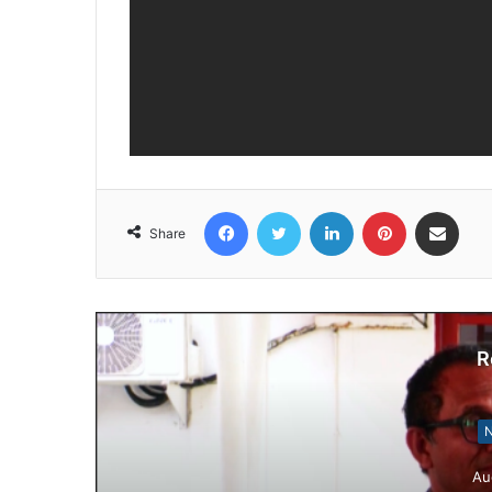
Facebook
Twitter
LinkedIn
Pinterest
Share via Email
Share
R
N
Au