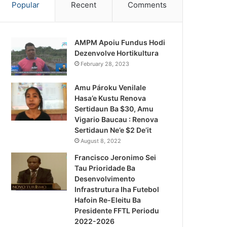
Popular
Recent
Comments
AMPM Apoiu Fundus Hodi
Dezenvolve Hortikultura
February 28, 2023
Amu Pároku Venilale
Hasa’e Kustu Renova
Sertidaun Ba $30, Amu
Vigario Baucau : Renova
Sertidaun Ne’e $2 De’it
August 8, 2022
Francisco Jeronimo Sei
Tau Prioridade Ba
Desenvolvimento
Infrastrutura Iha Futebol
Notísia Kalan
Hafoin Re-Eleitu Ba
Presidente FFTL Periodu
August 4, 2026
2022-2026