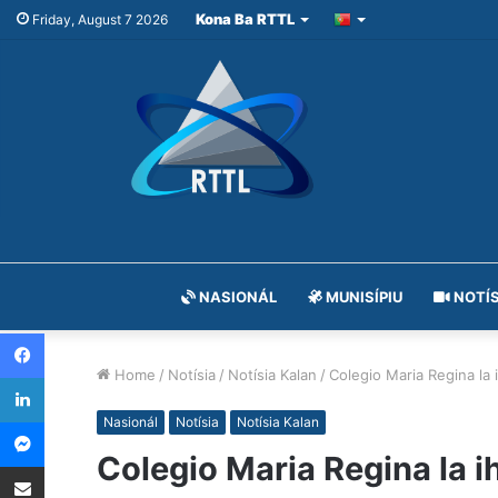
Kona Ba RTTL
Friday, August 7 2026
NASIONÁL
MUNISÍPIU
NOTÍS
Facebook
Home
/
Notísia
/
Notísia Kalan
/
Colegio Maria Regina la i
LinkedIn
Messenger
Nasionál
Notísia
Notísia Kalan
Colegio Maria Regina la ih
Share via Email