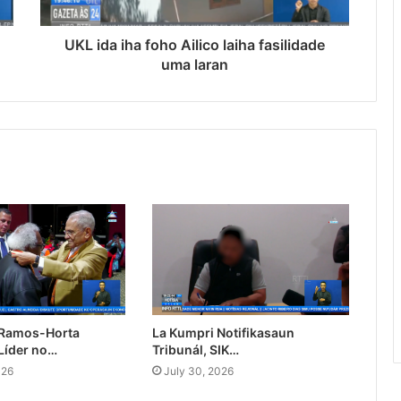
UKL ida iha foho Ailico laiha fasilidade
uma laran
 Ramos-Horta
La Kumpri Notifikasaun
Líder no…
Tribunál, SIK…
026
July 30, 2026