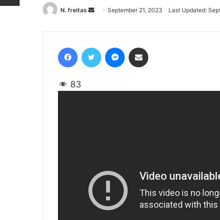
N. freitas
Send
September 21, 2023
Last Updated: Sep
an
email
Facebook
Twitter
Messenger
Share via Email
83