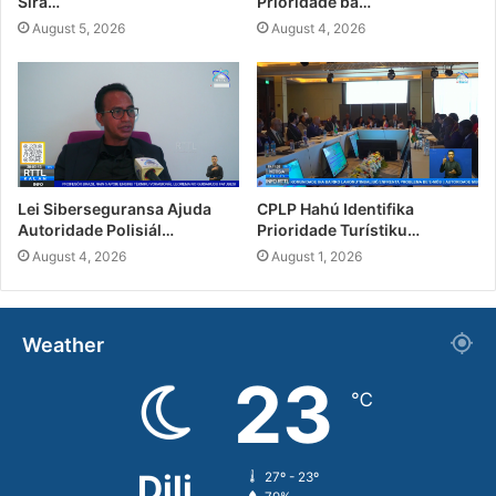
Sira…
Prioridade ba…
August 5, 2026
August 4, 2026
Lei Siberseguransa Ajuda
CPLP Hahú Identifika
Autoridade Polisiál…
Prioridade Turístiku…
August 4, 2026
August 1, 2026
Weather
23
℃
Dili
27º - 23º