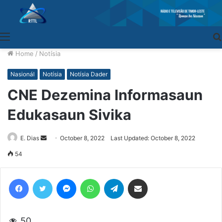
Menu
Home
/
Notísia
Nasionál
Notísia
Notísia Dader
CNE Dezemina Informasaun
Edukasaun Sivika
E. Dias
Send
October 8, 2022
Last Updated: October 8, 2022
an
54
email
Facebook
Twitter
Messenger
WhatsApp
Telegram
Share via Email
50