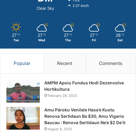
79%
2.07 km/h
Clear Sky
27
27
27
27
28
℃
℃
℃
℃
℃
Tue
Wed
Thu
Fri
Sat
Popular
Recent
Comments
AMPM Apoiu Fundus Hodi Dezenvolve
Hortikultura
February 28, 2023
Amu Pároku Venilale Hasa’e Kustu
Renova Sertidaun Ba $30, Amu Vigario
Baucau : Renova Sertidaun Ne’e $2 De’it
August 8, 2022