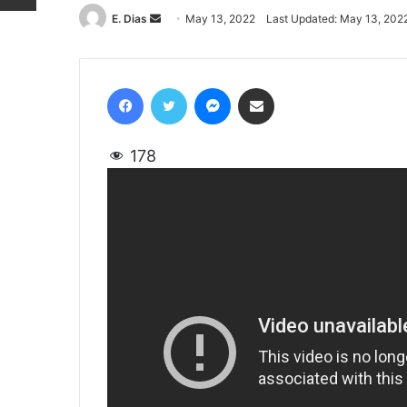
E. Dias
Send
May 13, 2022
Last Updated: May 13, 202
an
email
Facebook
Twitter
Messenger
Share via Email
178