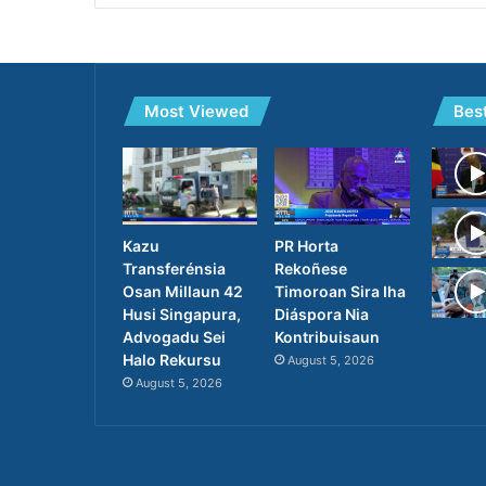
Most Viewed
Bes
PR Horta
Kazu
Rekoñese
Transferénsia
Timoroan Sira Iha
Osan Millaun 42
Diáspora Nia
Husi Singapura,
Kontribuisaun
Advogadu Sei
Halo Rekursu
August 5, 2026
August 5, 2026