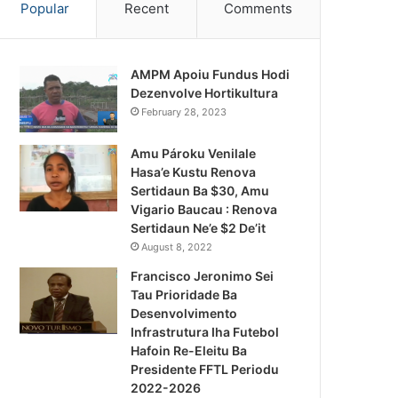
Popular
Recent
Comments
AMPM Apoiu Fundus Hodi
Dezenvolve Hortikultura
February 28, 2023
Amu Pároku Venilale
Hasa’e Kustu Renova
Sertidaun Ba $30, Amu
Vigario Baucau : Renova
Sertidaun Ne’e $2 De’it
August 8, 2022
Francisco Jeronimo Sei
Tau Prioridade Ba
Desenvolvimento
Infrastrutura Iha Futebol
Notísia Kalan
Hafoin Re-Eleitu Ba
Presidente FFTL Periodu
August 4, 2026
2022-2026