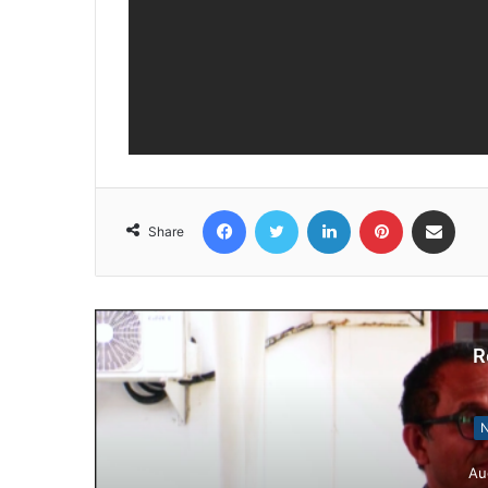
Facebook
Twitter
LinkedIn
Pinterest
Share via Email
Share
R
N
Au