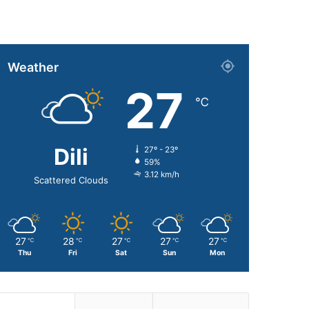
Weather
27
℃
Dili
27º - 23º
59%
3.12 km/h
Scattered Clouds
27
28
27
27
27
℃
℃
℃
℃
℃
Thu
Fri
Sat
Sun
Mon