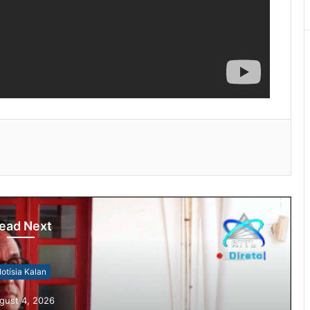
ead Next
otísia Kalan
gust 4, 2026