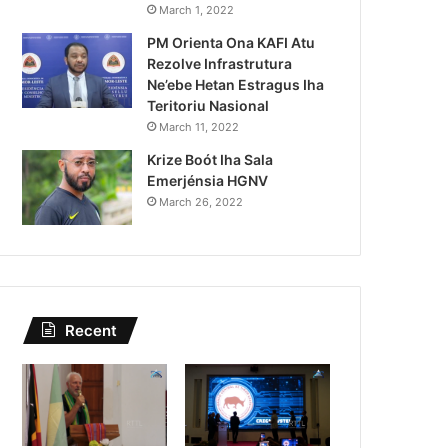
Lei Siberseguransa Ajuda Au
March 1, 2022
PM Orienta Ona KAFI Atu
Kaptura Autór Kriminozu h
Rezolve Infrastrutura
Estranjeiru
Ne’ebe Hetan Estragus Iha
Teritoriu Nasional
March 11, 2022
Krize Boót Iha Sala
Emerjénsia HGNV
March 26, 2022
Recent