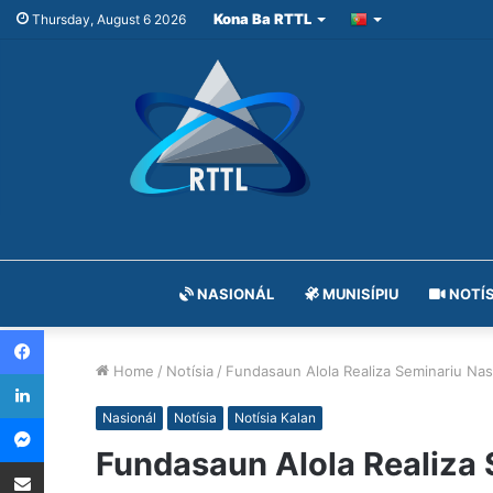
Kona Ba RTTL
Thursday, August 6 2026
NASIONÁL
MUNISÍPIU
NOTÍS
Facebook
Home
/
Notísia
/
Fundasaun Alola Realiza Seminariu Nas
LinkedIn
Messenger
Nasionál
Notísia
Notísia Kalan
Fundasaun Alola Realiza 
Share via Email