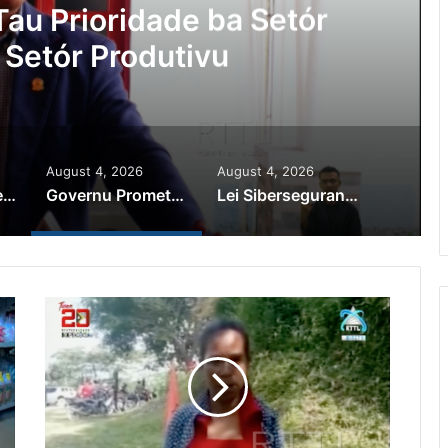
au Prioridade ba Setór
 Setór Produtivu
August 4, 2026
August 4, 2026
PR Horta Rekoñese Timoroan Sira Iha Diáspora Nia Kontribuisaun
Governu Promete Tau Prioridade ba Setór Minerais no Setór Produtivu
Lei Siberseguransa Ajuda Autoridade Polisiál Kaptura Autór Kriminozu ho Paradeiru Iha Estranjeiru