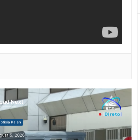
ead Next
otísia Kalan
gust 5, 2026