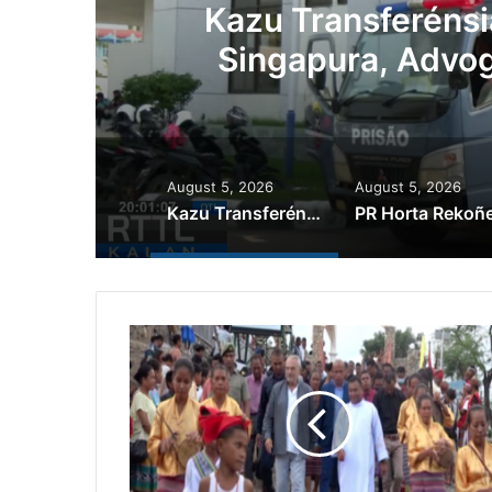
ál
Kazu Transferénsi
Singapura, Advog
August 5, 2026
August 5, 2026
Kazu Transferénsia Osan Millaun 42 Husi Singapura, Advogadu Sei Halo Rekursu