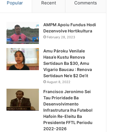
Popular
Recent
Comments
AMPM Apoiu Fundus Hodi
Dezenvolve Hortikultura
February 28, 2023
Amu Pároku Venilale
Hasa’e Kustu Renova
Sertidaun Ba $30, Amu
Vigario Baucau : Renova
Sertidaun Ne’e $2 De’it
August 8, 2022
Francisco Jeronimo Sei
Tau Prioridade Ba
Desenvolvimento
Infrastrutura Iha Futebol
Notísia Kalan
Hafoin Re-Eleitu Ba
Presidente FFTL Periodu
August 5, 2026
2022-2026