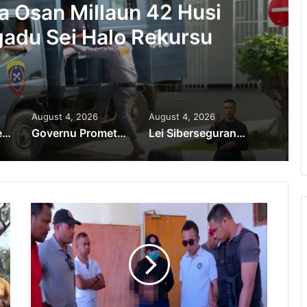
a Osan Millaun 42 Husi
adu Sei Halo Rekursu
August 4, 2026
August 4, 2026
PR Horta Rekoñese Timoroan Sira Iha Diáspora Nia Kontribuisaun
Governu Promete Tau Prioridade ba Setór Minerais no Setór Produtivu
Lei Siberseguransa Ajuda Autoridade Polisiál Kaptura Autór Kriminozu ho Paradeiru Iha Estranjeiru