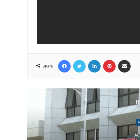
Facebook
Twitter
LinkedIn
Pinterest
Share via Email
Share
R
N
Au