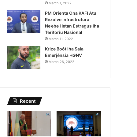
PR Horta Rekoñese Timoroan 
March 1, 2022
PM Orienta Ona KAFI Atu
Nia Kontribuis
Rezolve Infrastrutura
Ne’ebe Hetan Estragus Iha
Teritoriu Nasional
March 11, 2022
Krize Boót Iha Sala
Emerjénsia HGNV
March 26, 2022
Recent