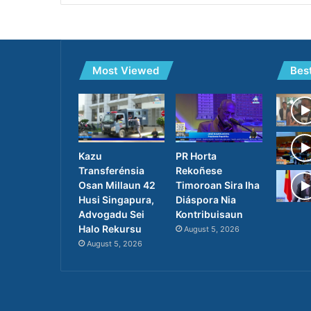
Most Viewed
Bes
PR Horta
Kazu
Rekoñese
Transferénsia
Timoroan Sira Iha
Osan Millaun 42
Diáspora Nia
Husi Singapura,
Kontribuisaun
Advogadu Sei
Halo Rekursu
August 5, 2026
August 5, 2026