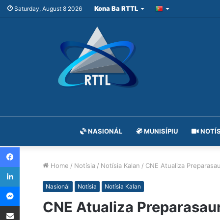
Kona Ba RTTL
Saturday, August 8 2026
NASIONÁL
MUNISÍPIU
NOTÍS
Facebook
Home
/
Notísia
/
Notísia Kalan
/
CNE Atualiza Preparasa
LinkedIn
Messenger
Nasionál
Notísia
Notísia Kalan
CNE Atualiza Preparasau
Share via Email