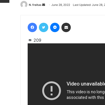
N. freitas
Send
June 28, 2022
Last Updated: June 28,
an
email
Facebook
Twitter
Messenger
Share via Email
209