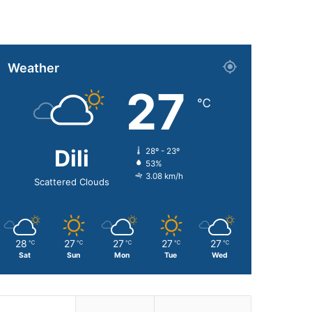
Weather
27
℃
Dili
28º - 23º
53%
3.08 km/h
Scattered Clouds
28
27
27
27
27
℃
℃
℃
℃
℃
Sat
Sun
Mon
Tue
Wed