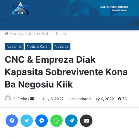
Menu
Home
/
Notísia
/
Notísia Kalan
Nasionál
Notísia Kalan
Notisias
CNC & Empreza Diak
Kapasita Sobrevivente Kona
Ba Negosiu Kiik
C. Freitas
Send
July 6, 2022
Last Updated: July 6, 2022
78
an
email
Facebook
Twitter
Messenger
WhatsApp
Telegram
Share via Email