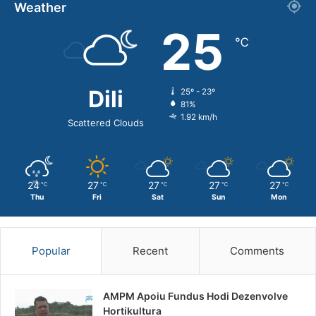
Weather
25
℃
Dili
25º - 23º
81%
1.92 km/h
Scattered Clouds
24
27
27
27
27
℃
℃
℃
℃
℃
Thu
Fri
Sat
Sun
Mon
Popular
Recent
Comments
AMPM Apoiu Fundus Hodi Dezenvolve
Hortikultura