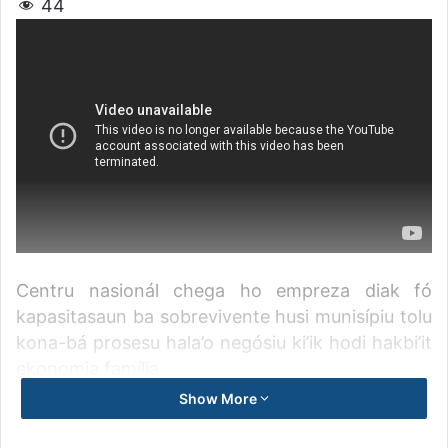
44
Centru nasionál chega ho empreza diak fó
kapasitasaun ba sobrevivente husi munisípiu tolu
kona-bá prosesu hala’o negósiu ki’ik hodi hakbi’it
ekonomia família.
Show More
Grupu sobrevivente husi munisípiu Covalima,
Viqueque no Ataúro tersa-feira ne’e partisipa