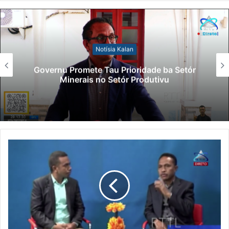
formasaun kona-bá negósiu ki’ik ne’ebé fasilita
husi centru nasionl chega – CNC no empreza
diak durante loron rua, iha salaun semináriu
Notísia Kalan
maior maloa Díli.
Governu Promete Tau Prioridade ba Setór
Reprezentante diretúr centru nacionál chega,
Minerais no Setór Produtivu
Nelson Agusto Seixas informa, formasaun ne’e
bele hakbi’it ekonomia sobrevivente sira hodi
hala’o negósiu iha ida-idak nia suku nune’e
kontribui ba dezenvolve ekonomia iha rai-laran.