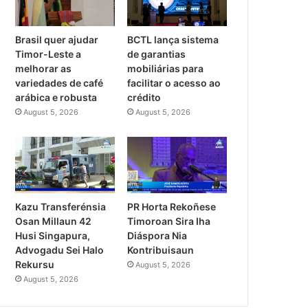
Brasil quer ajudar
BCTL lança sistema
Timor-Leste a
de garantias
melhorar as
mobiliárias para
variedades de café
facilitar o acesso ao
arábica e robusta
crédito
August 5, 2026
August 5, 2026
PR Horta Rekoñese
Kazu Transferénsia
Timoroan Sira Iha
Osan Millaun 42
Diáspora Nia
Husi Singapura,
Kontribuisaun
Advogadu Sei Halo
Rekursu
August 5, 2026
August 5, 2026