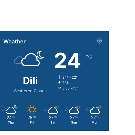
Weather
24
℃
Dili
24º - 22º
78%
3.88 km/h
Scattered Clouds
24
28
27
27
27
℃
℃
℃
℃
℃
Thu
Fri
Sat
Sun
Mon