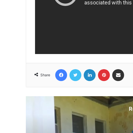
Facebook
Twitter
LinkedIn
Pinterest
Share via Email
Share
R