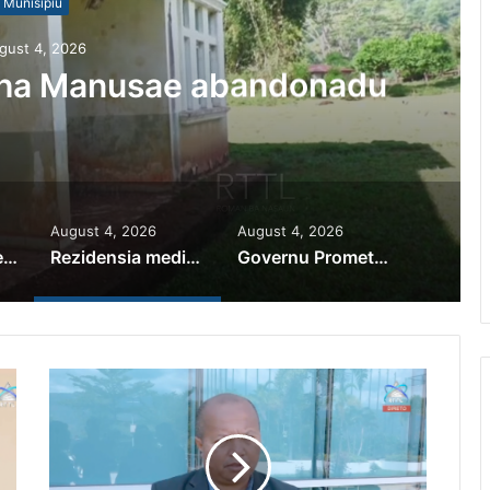
Munisípiu
gust 4, 2026
iha Manusae abandonadu
August 4, 2026
August 4, 2026
PR Horta Rekoñese Timoroan Sira Iha Diáspora Nia Kontribuisaun
Rezidensia mediku iha Manusae abandonadu
Governu Promete Tau Prioridade ba Setór Minerais no Setór Produtivu