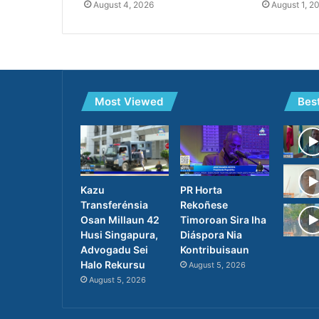
August 4, 2026
August 1, 2
Most Viewed
Bes
PR Horta
Kazu
Rekoñese
Transferénsia
Timoroan Sira Iha
Osan Millaun 42
Diáspora Nia
Husi Singapura,
Kontribuisaun
Advogadu Sei
Halo Rekursu
August 5, 2026
August 5, 2026