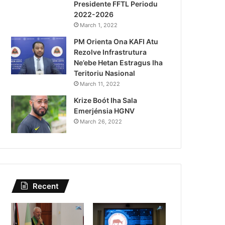
Presidente FFTL Periodu
August 4, 2026
2022-2026
Governu Promete Tau Prio
March 1, 2022
PM Orienta Ona KAFI Atu
Minerais no Setór P
Rezolve Infrastrutura
Ne’ebe Hetan Estragus Iha
Teritoriu Nasional
March 11, 2022
Krize Boót Iha Sala
Emerjénsia HGNV
March 26, 2022
Recent