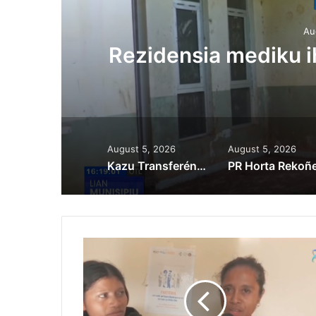
Au
ora
Rezidensia mediku 
August 5, 2026
August 5, 2026
Kazu Transferénsia Osan Millaun 42 Husi Singapura, Advogadu Sei Halo Rekursu