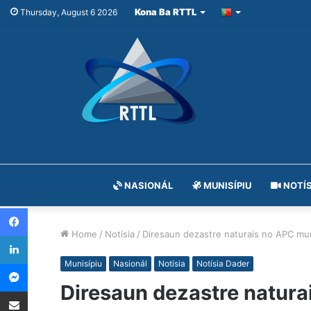
Kona Ba RTTL
Thursday, August 6 2026
NASIONÁL
MUNISÍPIU
NOTÍS
Facebook
Home
/
Notísia
/
Diresaun dezastre naturais no APC muni
LinkedIn
Messenger
Munisípiu
Nasionál
Notísia
Notísia Dader
Diresaun dezastre naturai
Share via Email