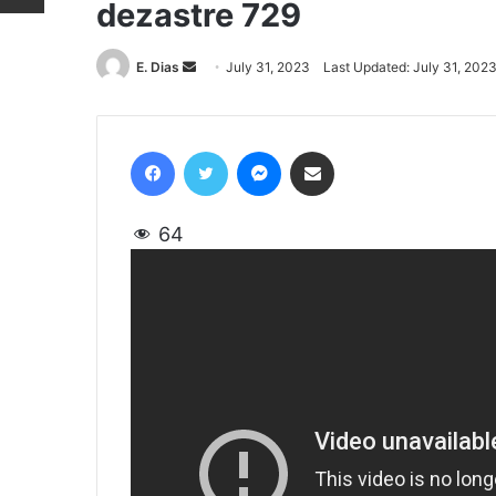
dezastre 729
E. Dias
Send
July 31, 2023
Last Updated: July 31, 202
an
email
Facebook
Twitter
Messenger
Share via Email
64