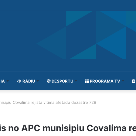
IA
RÁDIU
DESPORTU
PROGRAMA TV
sipiu Covalima rejista vitima afetadu dezastre 729
s no APC munisipiu Covalima rej