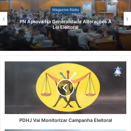
Magazine Rádiu
 Generalidade Alterações À
MEJD Deci
Lei Eleitoral
Técnico
PDHJ Vai Monitorizar Campanha Eleitoral