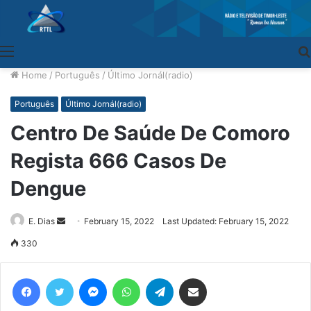
Menu
Home
/
Português
/
Último Jornál(radio)
Português
Último Jornál(radio)
Centro De Saúde De Comoro
Regista 666 Casos De
Dengue
E. Dias
Send
February 15, 2022
Last Updated: February 15, 2022
an
330
email
Facebook
Twitter
Messenger
WhatsApp
Telegram
Share via Email