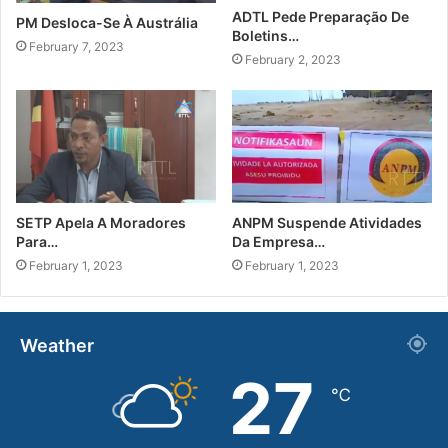
ADTL Pede Preparação De
PM Desloca-Se À Austrália
Boletins…
February 7, 2023
February 2, 2023
SETP Apela A Moradores
ANPM Suspende Atividades
Para…
Da Empresa…
February 1, 2023
February 1, 2023
Weather
27
℃