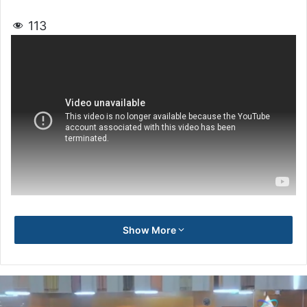
113
Show More