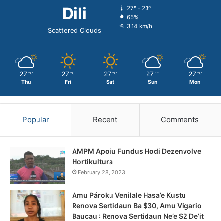
Dili
27º - 23º
65%
3.14 km/h
Scattered Clouds
27
27
27
27
27
℃
℃
℃
℃
℃
Thu
Fri
Sat
Sun
Mon
Popular
Recent
Comments
AMPM Apoiu Fundus Hodi Dezenvolve
Hortikultura
February 28, 2023
Amu Pároku Venilale Hasa’e Kustu
Renova Sertidaun Ba $30, Amu Vigario
Baucau : Renova Sertidaun Ne’e $2 De’it