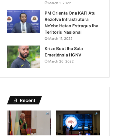
Lei Siberseguransa Ajuda Au
March 1, 2022
PM Orienta Ona KAFI Atu
Kaptura Autór Kriminozu h
Rezolve Infrastrutura
Estranjeiru
Ne’ebe Hetan Estragus Iha
Teritoriu Nasional
March 11, 2022
Krize Boót Iha Sala
Emerjénsia HGNV
March 26, 2022
Recent