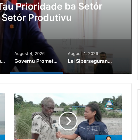
au Prioridade ba Setór
 Setór Produtivu
August 4, 2026
August 4, 2026
PR Horta Rekoñese Timoroan Sira Iha Diáspora Nia Kontribuisaun
Governu Promete Tau Prioridade ba Setór Minerais no Setór Produtivu
Lei Siberseguransa Ajuda Autoridade Polisiál Kaptura Autór Kriminozu ho Paradeiru Iha Estranjeiru