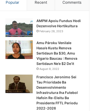
Popular
Recent
Comments
AMPM Apoiu Fundus Hodi
Dezenvolve Hortikultura
February 28, 2023
Amu Pároku Venilale
Hasa’e Kustu Renova
Sertidaun Ba $30, Amu
Vigario Baucau : Renova
Sertidaun Ne’e $2 De’it
August 8, 2022
Francisco Jeronimo Sei
Tau Prioridade Ba
Desenvolvimento
Infrastrutura Iha Futebol
Notísia Kalan
Hafoin Re-Eleitu Ba
Presidente FFTL Periodu
August 4, 2026
2022-2026