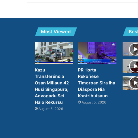
Most Viewed
Bes
PR Horta
Kazu
Rekoñese
Transferénsia
Timoroan Sira Iha
Osan Millaun 42
Diáspora Nia
Husi Singapura,
Kontribuisaun
Advogadu Sei
Halo Rekursu
August 5, 2026
August 5, 2026