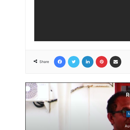
Facebook
Twitter
LinkedIn
Pinterest
Share via Email
Share
R
N
Au