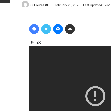
C. Freitas
Send
February 28, 2023
Last Updated: Febr
an
email
Facebook
Twitter
Messenger
Share via Email
53