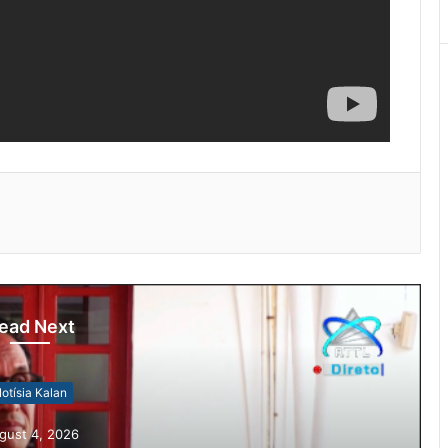
ead Next
otísia Kalan
gust 4, 2026