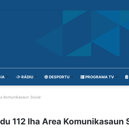
IA
RÁDIU
DESPORTU
PROGRAMA TV
a Komunikasaun Sosial
u 112 Iha Area Komunikasaun S