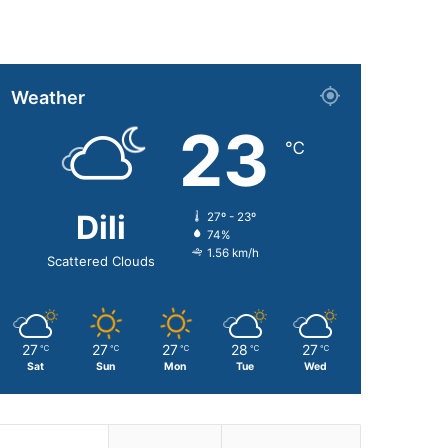
Weather
23
℃
Dili
27º - 23º
74%
1.56 km/h
Scattered Clouds
27
27
27
28
27
℃
℃
℃
℃
℃
Sat
Sun
Mon
Tue
Wed