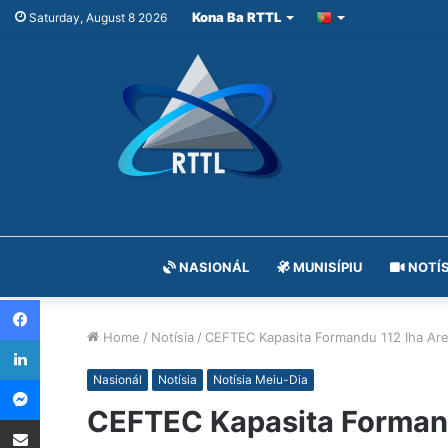
Kona Ba RTTL
Saturday, August 8 2026
NASIONÁL
MUNISÍPIU
NOTÍS
Facebook
Home
/
Notísia
/
CEFTEC Kapasita Formandu 112 Iha Are
LinkedIn
Messenger
Nasionál
Notísia
Notísia Meiu-Dia
CEFTEC Kapasita Formand
Share via Email