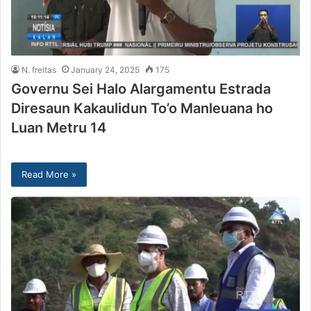
N. freitas
January 24, 2025
175
Governu Sei Halo Alargamentu Estrada
Diresaun Kakaulidun To’o Manleuana ho
Luan Metru 14
Read More »