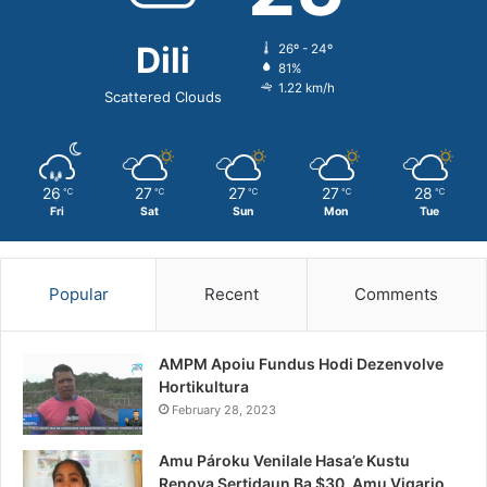
Dili
26º - 24º
81%
1.22 km/h
Scattered Clouds
26
27
27
27
28
℃
℃
℃
℃
℃
Fri
Sat
Sun
Mon
Tue
Popular
Recent
Comments
AMPM Apoiu Fundus Hodi Dezenvolve
Hortikultura
February 28, 2023
Amu Pároku Venilale Hasa’e Kustu
Renova Sertidaun Ba $30, Amu Vigario