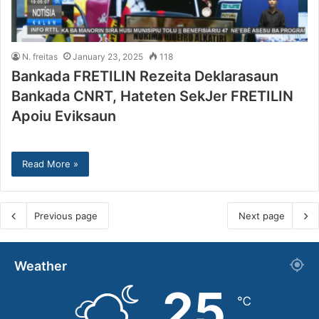
N. freitas
January 23, 2025
118
Bankada FRETILIN Rezeita Deklarasaun
Bankada CNRT, Hateten SekJer FRETILIN
Apoiu Eviksaun
Read More »
Previous page
Next page
Weather
25
℃