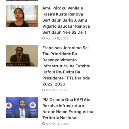
Amu Pároku Venilale
Hasa’e Kustu Renova
Sertidaun Ba $30, Amu
Vigario Baucau : Renova
Sertidaun Ne’e $2 De’it
August 8, 2022
Francisco Jeronimo Sei
Tau Prioridade Ba
Desenvolvimento
Infrastrutura Iha Futebol
Notísia Kalan
Hafoin Re-Eleitu Ba
Presidente FFTL Periodu
August 4, 2026
2022-2026
Governu Promete Tau Prio
March 1, 2022
PM Orienta Ona KAFI Atu
Minerais no Setór P
Rezolve Infrastrutura
Ne’ebe Hetan Estragus Iha
Teritoriu Nasional
March 11, 2022