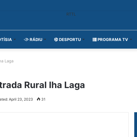
TÍSIA
RÁDIU
DESPORTU
PROGRAMA TV
ha Laga
rada Rural Iha Laga
ted: April 23, 2023
31