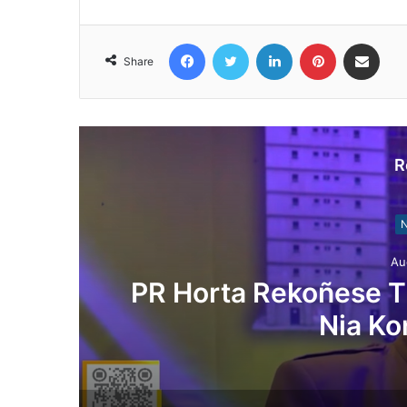
Facebook
Twitter
LinkedIn
Pinterest
Share via Email
Share
R
N
Au
PR Horta Rekoñese Ti
Nia Ko