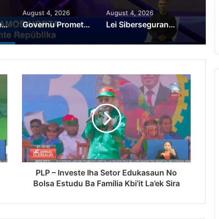
August 4, 2026
August 4, 2026
PR Horta Rekoñese Timoroan Sira Iha Diáspora Nia Kontribuisaun
Governu Promete Tau Prioridade ba Setór Minerais no Setór Produtivu
Lei Siberseguransa Ajuda Autoridade Polisiál Kaptura Autór Kriminozu ho Paradeiru Iha Estranjeiru
PLP – Investe Iha Setor Edukasaun No
Bolsa Estudu Ba Família Kbi’it La’ek Sira