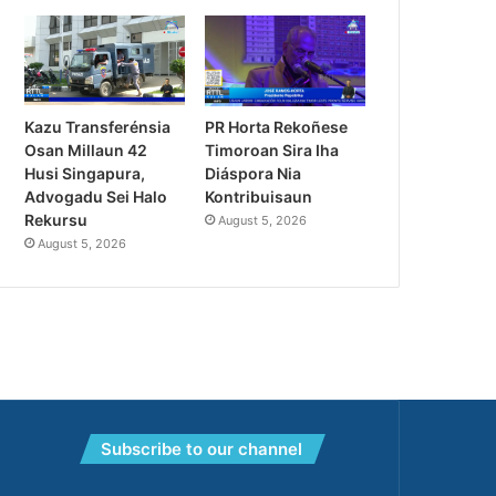
PR Horta Rekoñese
Kazu Transferénsia
Timoroan Sira Iha
Osan Millaun 42
Diáspora Nia
Husi Singapura,
Kontribuisaun
Advogadu Sei Halo
Rekursu
August 5, 2026
August 5, 2026
Subscribe to our channel