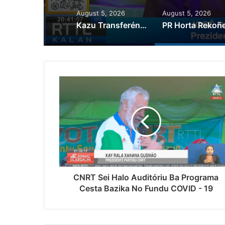
August 5, 2026
August 5, 2026
Kazu Transferénsia Osan Millaun 42 Husi Singapura, Advogadu Sei Halo Rekursu
CNRT Sei Halo Auditóriu Ba Programa
Cesta Bazika No Fundu COVID - 19