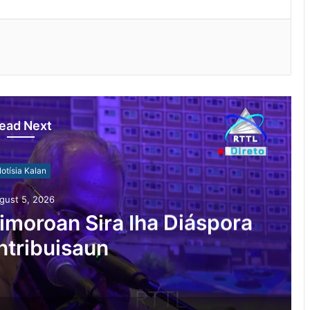
ead Next
otísia Kalan
gust 5, 2026
moroan Sira Iha Diáspora
ntribuisaun