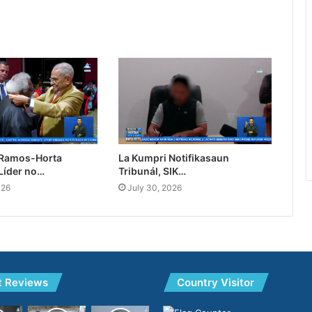
 Ramos-Horta
La Kumpri Notifikasaun
Líder no…
Tribunál, SIK…
026
July 30, 2026
t Reviews
Country Visitor