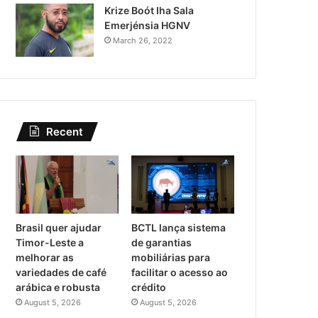
Krize Boót Iha Sala
Emerjénsia HGNV
March 26, 2022
Recent
Brasil quer ajudar
BCTL lança sistema
Timor-Leste a
de garantias
melhorar as
mobiliárias para
variedades de café
facilitar o acesso ao
arábica e robusta
crédito
August 5, 2026
August 5, 2026