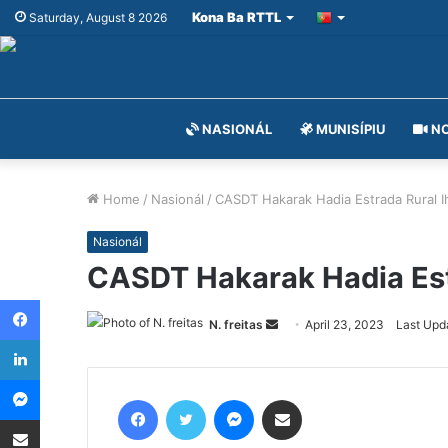
Kona Ba RTTL
Saturday, August 8 2026
NASIONÁL
MUNISÍPIU
NO
Home
/
Nasionál
/
CASDT Hakarak Hadia Estrada Rural I
Nasionál
CASDT Hakarak Hadia Est
Facebook
N. freitas
Send
April 23, 2023
Last Upda
LinkedIn
an
email
Messenger
Facebook
Twitter
Messenger
Share via Email
Share via Email