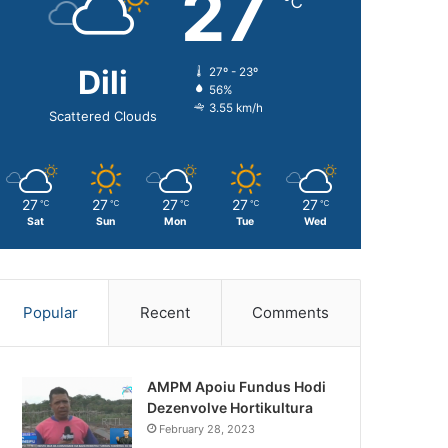
27
℃
Dili
27º - 23º
56%
3.55 km/h
Scattered Clouds
27
27
27
27
27
℃
℃
℃
℃
℃
Sat
Sun
Mon
Tue
Wed
Popular
Recent
Comments
AMPM Apoiu Fundus Hodi
Dezenvolve Hortikultura
February 28, 2023