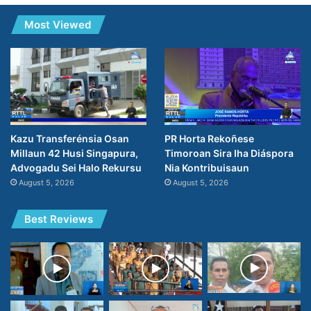
Most Viewed
PR Horta Rekoñese
Kazu Transferénsia Osan
Timoroan Sira Iha Diáspora
Millaun 42 Husi Singapura,
Nia Kontribuisaun
Advogadu Sei Halo Rekursu
August 5, 2026
August 5, 2026
Best Reviews