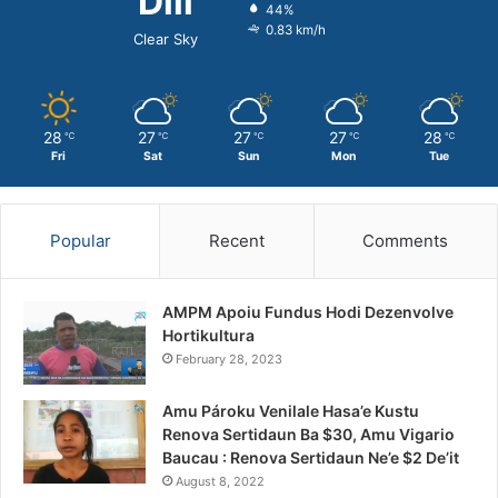
Dili
44%
0.83 km/h
Clear Sky
28
27
27
27
28
℃
℃
℃
℃
℃
Fri
Sat
Sun
Mon
Tue
Popular
Recent
Comments
AMPM Apoiu Fundus Hodi Dezenvolve
Hortikultura
February 28, 2023
Amu Pároku Venilale Hasa’e Kustu
Renova Sertidaun Ba $30, Amu Vigario
Baucau : Renova Sertidaun Ne’e $2 De’it
August 8, 2022