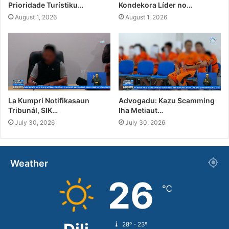
Prioridade Turístiku…
Kondekora Líder no…
August 1, 2026
August 1, 2026
La Kumpri Notifikasaun
Advogadu: Kazu Scamming
Tribunál, SIK…
Iha Metiaut…
July 30, 2026
July 30, 2026
Weather
26
℃
28º - 23º