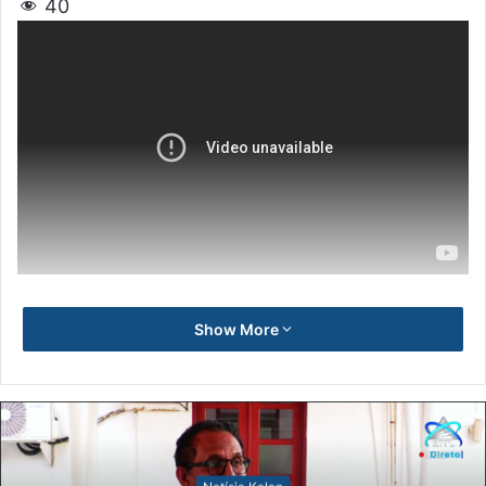
40
Show More