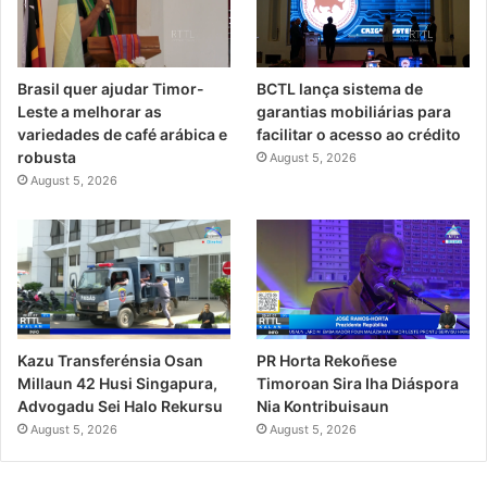
Brasil quer ajudar Timor-
BCTL lança sistema de
Leste a melhorar as
garantias mobiliárias para
variedades de café arábica e
facilitar o acesso ao crédito
robusta
August 5, 2026
August 5, 2026
PR Horta Rekoñese
Kazu Transferénsia Osan
Timoroan Sira Iha Diáspora
Millaun 42 Husi Singapura,
Nia Kontribuisaun
Advogadu Sei Halo Rekursu
August 5, 2026
August 5, 2026