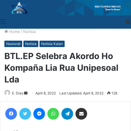
Menu
Home
/
Notísia
Nasionál
Notísia
Notísia Kalan
BTL.EP Selebra Akordo Ho
Kompaña Lia Rua Unipesoal
Lda
E. Dias
Send
April 8, 2022
Last Updated: April 8, 2022
128
an
email
Facebook
Twitter
Messenger
WhatsApp
Telegram
Share via Email