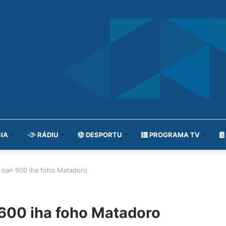
IA
RÁDIU
DESPORTU
PROGRAMA TV
 oan 600 iha foho Matadoro
 600 iha foho Matadoro