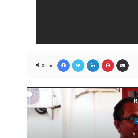
Facebook
Twitter
LinkedIn
Pinterest
Share via Email
Share
R
N
Au