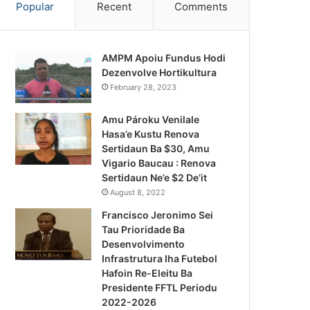
Popular
Recent
Comments
AMPM Apoiu Fundus Hodi
Dezenvolve Hortikultura
February 28, 2023
Amu Pároku Venilale
Hasa’e Kustu Renova
Sertidaun Ba $30, Amu
Vigario Baucau : Renova
Sertidaun Ne’e $2 De’it
August 8, 2022
Francisco Jeronimo Sei
Tau Prioridade Ba
Desenvolvimento
Infrastrutura Iha Futebol
Notísia Kalan
Hafoin Re-Eleitu Ba
Presidente FFTL Periodu
August 5, 2026
2022-2026