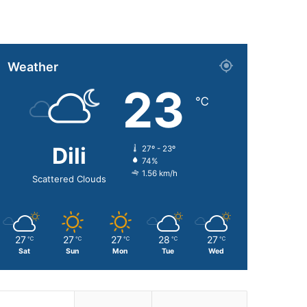
Weather
23
℃
Dili
27º - 23º
74%
1.56 km/h
Scattered Clouds
27
27
27
28
27
℃
℃
℃
℃
℃
Sat
Sun
Mon
Tue
Wed