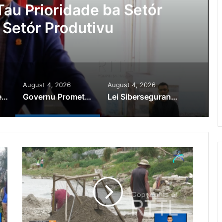
Ajuda Autoridade Polisiál
minozu ho Paradeiru Iha
ranjeiru
August 4, 2026
August 4, 2026
PR Horta Rekoñese Timoroan Sira Iha Diáspora Nia Kontribuisaun
Governu Promete Tau Prioridade ba Setór Minerais no Setór Produtivu
Lei Siberseguransa Ajuda Autoridade Polisiál Kaptura Autór Kriminozu ho Paradeiru Iha Estranjeiru