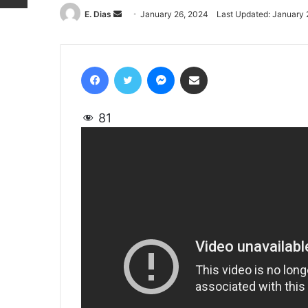
E. Dias
Send
January 26, 2024
Last Updated: January 
an
email
Facebook
Twitter
Messenger
Share via Email
81