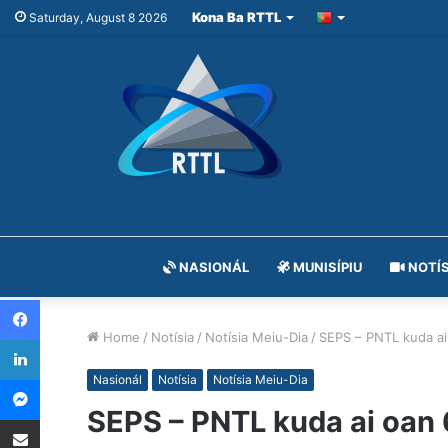
Kona Ba RTTL
Saturday, August 8 2026
NASIONÁL
MUNISÍPIU
NOTÍS
Facebook
Home
/
Notísia
/
Notísia Meiu-Dia
/
SEPS – PNTL kuda ai
LinkedIn
Messenger
Nasionál
Notísia
Notísia Meiu-Dia
SEPS – PNTL kuda ai oan
Share via Email