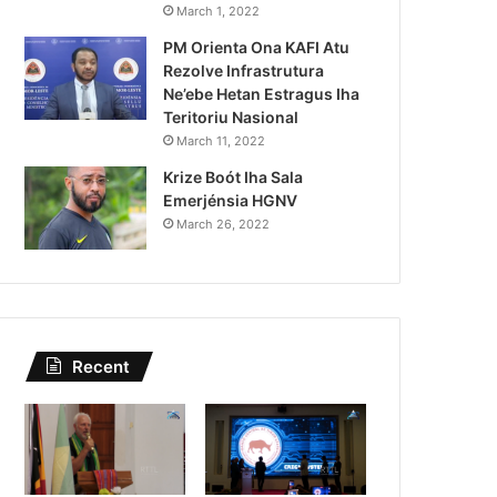
Kazu Transferénsia Osan M
March 1, 2022
PM Orienta Ona KAFI Atu
Singapura, Advogadu Sei
Rezolve Infrastrutura
Ne’ebe Hetan Estragus Iha
Teritoriu Nasional
March 11, 2022
Krize Boót Iha Sala
Emerjénsia HGNV
March 26, 2022
Recent