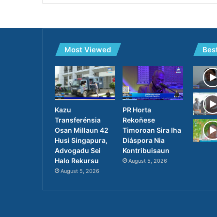
Most Viewed
Bes
PR Horta
Kazu
Rekoñese
Transferénsia
Timoroan Sira Iha
Osan Millaun 42
Diáspora Nia
Husi Singapura,
Kontribuisaun
Advogadu Sei
Halo Rekursu
August 5, 2026
August 5, 2026