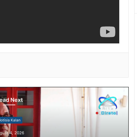
ead Next
otísia Kalan
gust 4, 2026