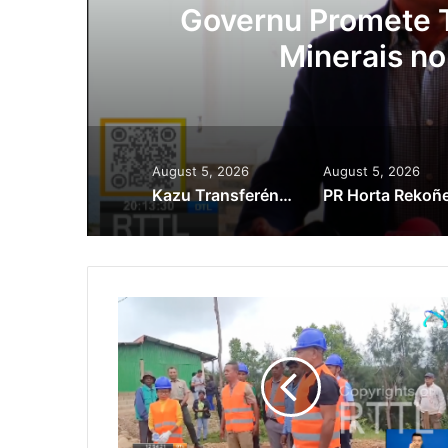
Lei Siberseguransa 
Kaptura Autór Kri
Est
August 5, 2026
August 5, 2026
Kazu Transferénsia Osan Millaun 42 Husi Singapura, Advogadu Sei Halo Rekursu