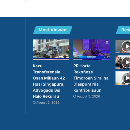
Most Viewed
Bes
PR Horta
Kazu
Rekoñese
Transferénsia
Timoroan Sira Iha
Osan Millaun 42
Diáspora Nia
Husi Singapura,
Kontribuisaun
Advogadu Sei
Halo Rekursu
August 5, 2026
August 5, 2026