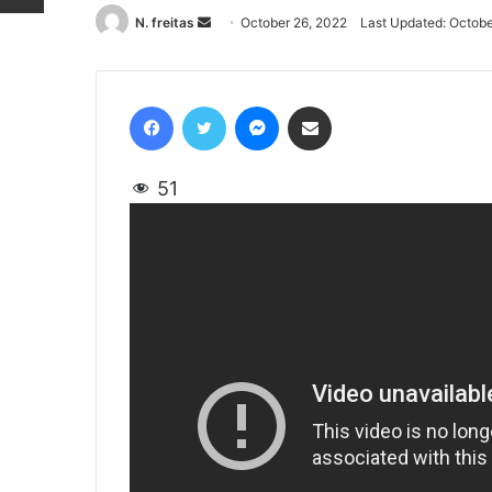
N. freitas
Send
October 26, 2022
Last Updated: Octobe
an
email
Facebook
Twitter
Messenger
Share via Email
51