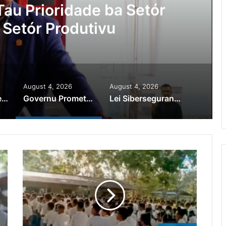
au Prioridade ba Setór
 Setór Produtivu
August 4, 2026
August 4, 2026
PR Horta Rekoñese Timoroan Sira Iha Diáspora Nia Kontribuisaun
Governu Promete Tau Prioridade ba Setór Minerais no Setór Produtivu
Lei Siberseguransa Ajuda Autoridade Polisiál Kaptura Autór Kriminozu ho Paradeiru Iha Estranjeiru