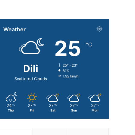
Weather
25
℃
Dili
25º - 23º
81%
1.92 km/h
Scattered Clouds
24
27
27
27
27
℃
℃
℃
℃
℃
Thu
Fri
Sat
Sun
Mon