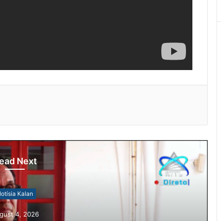
ead Next
otísia Kalan
gust 4, 2026