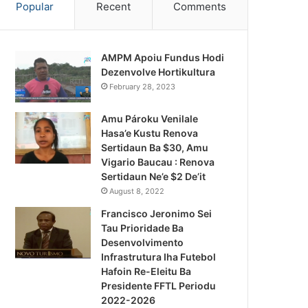
Popular
Recent
Comments
AMPM Apoiu Fundus Hodi
Dezenvolve Hortikultura
February 28, 2023
Amu Pároku Venilale
Hasa’e Kustu Renova
Sertidaun Ba $30, Amu
Vigario Baucau : Renova
Sertidaun Ne’e $2 De’it
August 8, 2022
Francisco Jeronimo Sei
Tau Prioridade Ba
Desenvolvimento
Infrastrutura Iha Futebol
Notísia Kalan
Hafoin Re-Eleitu Ba
Presidente FFTL Periodu
August 4, 2026
2022-2026