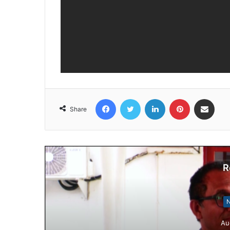
Facebook
Twitter
LinkedIn
Pinterest
Share via Email
Share
R
N
Au