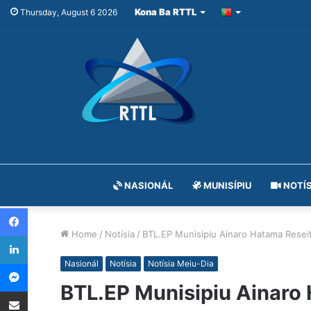
Kona Ba RTTL
Thursday, August 6 2026
NASIONÁL
MUNISÍPIU
NOTÍS
Facebook
Home
/
Notísia
/
BTL.EP Munisipiu Ainaro Hatama Reseit
LinkedIn
Messenger
Nasionál
Notísia
Notísia Meiu-Dia
BTL.EP Munisipiu Ainaro 
Share via Email