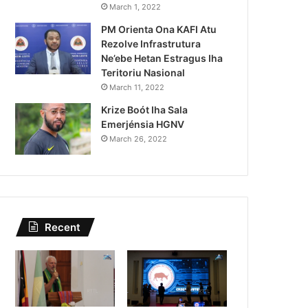
Lei Siberseguransa Ajuda Au
March 1, 2022
PM Orienta Ona KAFI Atu
Kaptura Autór Kriminozu h
Rezolve Infrastrutura
Estranjeiru
Ne’ebe Hetan Estragus Iha
Teritoriu Nasional
March 11, 2022
Krize Boót Iha Sala
Emerjénsia HGNV
March 26, 2022
Recent