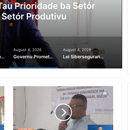
au Prioridade ba Setór
 Setór Produtivu
August 4, 2026
August 4, 2026
PR Horta Rekoñese Timoroan Sira Iha Diáspora Nia Kontribuisaun
Governu Promete Tau Prioridade ba Setór Minerais no Setór Produtivu
Lei Siberseguransa Ajuda Autoridade Polisiál Kaptura Autór Kriminozu ho Paradeiru Iha Estranjeiru