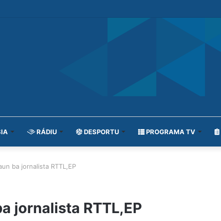
IA
RÁDIU
DESPORTU
PROGRAMA TV
aun ba jornalista RTTL,EP
a jornalista RTTL,EP