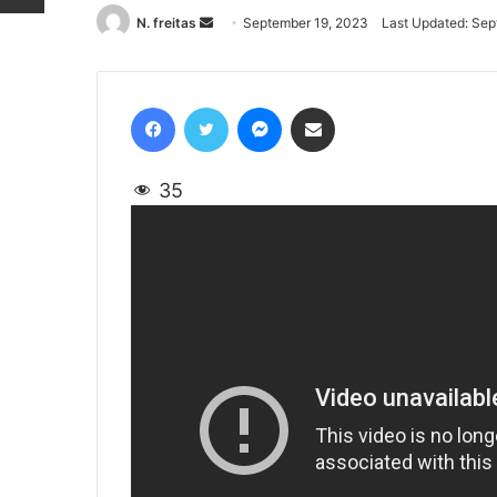
N. freitas
Send
September 19, 2023
Last Updated: Sep
an
email
Facebook
Twitter
Messenger
Share via Email
35