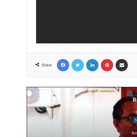
Facebook
Twitter
LinkedIn
Pinterest
Share via Email
Share
R
N
Au