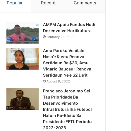
Popular
Recent
Comments
AMPM Apoiu Fundus Hodi
Dezenvolve Hortikultura
February 28, 2023
Amu Pároku Venilale
Hasa’e Kustu Renova
Sertidaun Ba $30, Amu
Vigario Baucau : Renova
Sertidaun Ne’e $2 De’it
August 8, 2022
Francisco Jeronimo Sei
Tau Prioridade Ba
Desenvolvimento
Infrastrutura Iha Futebol
Notísia Kalan
Hafoin Re-Eleitu Ba
Presidente FFTL Periodu
August 4, 2026
2022-2026