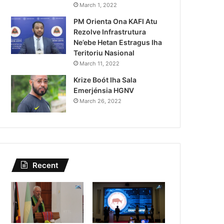
Lei Siberseguransa Ajuda Au
March 1, 2022
PM Orienta Ona KAFI Atu
Kaptura Autór Kriminozu h
Rezolve Infrastrutura
Estranjeiru
Ne’ebe Hetan Estragus Iha
Teritoriu Nasional
March 11, 2022
Krize Boót Iha Sala
Emerjénsia HGNV
March 26, 2022
Recent