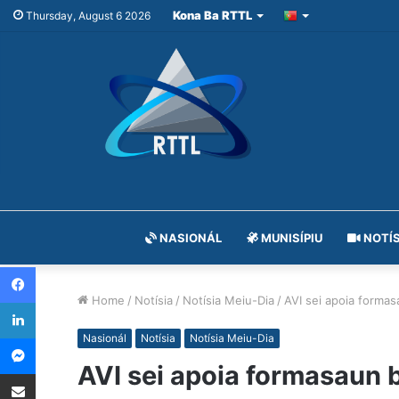
Kona Ba RTTL
Thursday, August 6 2026
NASIONÁL
MUNISÍPIU
NOTÍS
Facebook
Home
/
Notísia
/
Notísia Meiu-Dia
/
AVI sei apoia formas
LinkedIn
Messenger
Nasionál
Notísia
Notísia Meiu-Dia
AVI sei apoia formasaun b
Share via Email