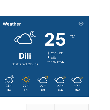
Weather
25
℃
Dili
25º - 23º
81%
1.92 km/h
Scattered Clouds
24
27
27
27
27
℃
℃
℃
℃
℃
Thu
Fri
Sat
Sun
Mon