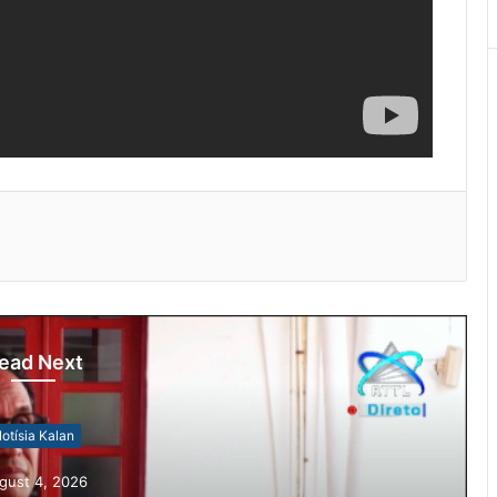
ead Next
otísia Kalan
gust 4, 2026