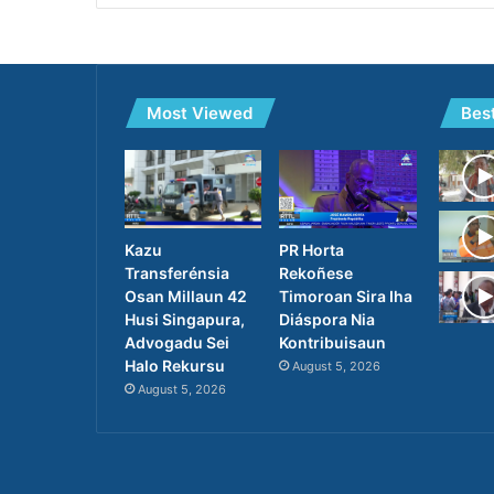
Most Viewed
Bes
PR Horta
Kazu
Rekoñese
Transferénsia
Timoroan Sira Iha
Osan Millaun 42
Diáspora Nia
Husi Singapura,
Kontribuisaun
Advogadu Sei
Halo Rekursu
August 5, 2026
August 5, 2026