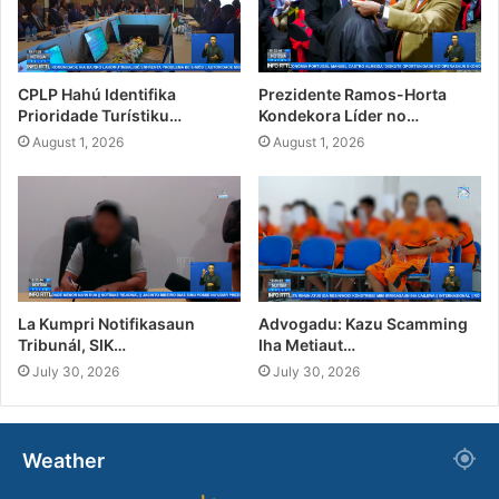
CPLP Hahú Identifika
Prezidente Ramos-Horta
Prioridade Turístiku…
Kondekora Líder no…
August 1, 2026
August 1, 2026
La Kumpri Notifikasaun
Advogadu: Kazu Scamming
Tribunál, SIK…
Iha Metiaut…
July 30, 2026
July 30, 2026
Weather