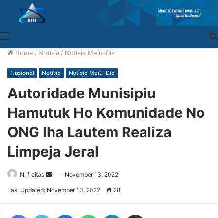
Menu
Home
/
Notísia
/
Notísia Meiu-Dia
Nasionál
Notísia
Notísia Meiu-Dia
Autoridade Munisipiu
Hamutuk Ho Komunidade No
ONG Iha Lautem Realiza
Limpeja Jeral
N. freitas
Send
November 13, 2022
an
Last Updated: November 13, 2022
28
email
Facebook
Twitter
Messenger
WhatsApp
Telegram
Share via Email