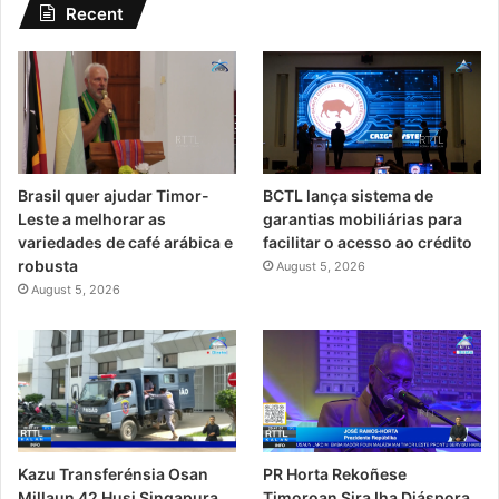
Recent
Brasil quer ajudar Timor-
BCTL lança sistema de
Leste a melhorar as
garantias mobiliárias para
variedades de café arábica e
facilitar o acesso ao crédito
robusta
August 5, 2026
August 5, 2026
PR Horta Rekoñese
Kazu Transferénsia Osan
Timoroan Sira Iha Diáspora
Millaun 42 Husi Singapura,