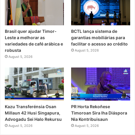
Brasil quer ajudar Timor-
BCTL lança sistema de
Leste a melhorar as
garantias mobiliárias para
variedades de café arábica e
facilitar o acesso ao crédito
robusta
August 5, 2026
August 5, 2026
PR Horta Rekoñese
Kazu Transferénsia Osan
Timoroan Sira Iha Diáspora
Millaun 42 Husi Singapura,
Nia Kontribuisaun
Advogadu Sei Halo Rekursu
August 5, 2026
August 5, 2026