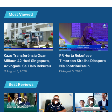
Most Viewed
PR Horta Rekoñese
Kazu Transferénsia Osan
Timoroan Sira Iha Diáspora
Millaun 42 Husi Singapura,
Nia Kontribuisaun
Advogadu Sei Halo Rekursu
August 5, 2026
August 5, 2026
Best Reviews