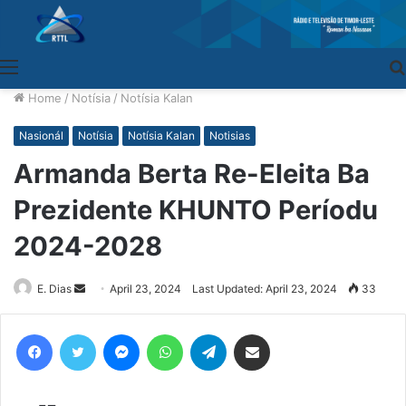
Menu
Home
/
Notísia
/
Notísia Kalan
Nasionál
Notísia
Notísia Kalan
Notisias
Armanda Berta Re-Eleita Ba
Prezidente KHUNTO Períodu
2024-2028
E. Dias
Send
April 23, 2024
Last Updated: April 23, 2024
33
an
email
Facebook
Twitter
Messenger
WhatsApp
Telegram
Share via Email