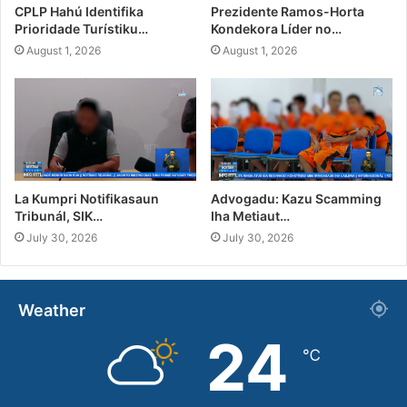
CPLP Hahú Identifika
Prezidente Ramos-Horta
Prioridade Turístiku…
Kondekora Líder no…
August 1, 2026
August 1, 2026
La Kumpri Notifikasaun
Advogadu: Kazu Scamming
Tribunál, SIK…
Iha Metiaut…
July 30, 2026
July 30, 2026
Weather
24
℃