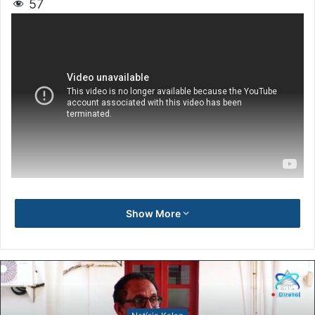
57
Show More