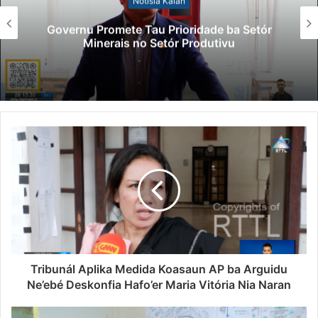
Notísia Kalan
Governu Promete Tau Prioridade ba Setór
Minerais no Setór Produtivu
Tribunál Aplika Medida Koasaun AP ba Arguidu
Ne’ebé Deskonfia Hafo’er Maria Vitória Nia Naran