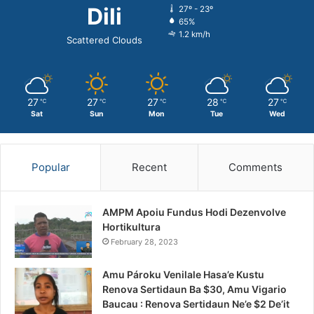
Dili
27º - 23º
65%
1.2 km/h
Scattered Clouds
27
27
27
28
27
℃
℃
℃
℃
℃
Sat
Sun
Mon
Tue
Wed
Popular
Recent
Comments
AMPM Apoiu Fundus Hodi Dezenvolve
Hortikultura
February 28, 2023
Amu Pároku Venilale Hasa’e Kustu
Renova Sertidaun Ba $30, Amu Vigario
Baucau : Renova Sertidaun Ne’e $2 De’it