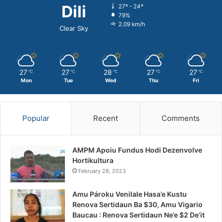
Dili
27º - 24º
79%
2.09 km/h
Clear Sky
27
27
28
27
27
℃
℃
℃
℃
℃
Mon
Tue
Wed
Thu
Fri
Popular
Recent
Comments
AMPM Apoiu Fundus Hodi Dezenvolve
Hortikultura
February 28, 2023
Amu Pároku Venilale Hasa’e Kustu
Renova Sertidaun Ba $30, Amu Vigario
Baucau : Renova Sertidaun Ne’e $2 De’it