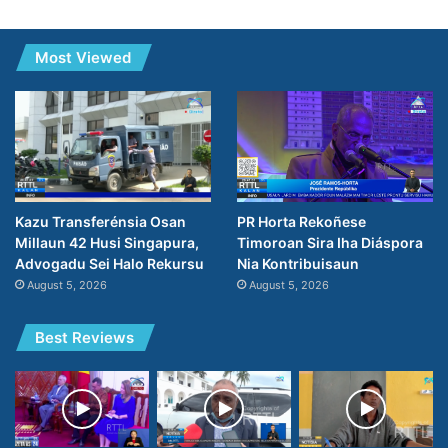
Most Viewed
PR Horta Rekoñese
Kazu Transferénsia Osan
Timoroan Sira Iha Diáspora
Millaun 42 Husi Singapura,
Nia Kontribuisaun
Advogadu Sei Halo Rekursu
August 5, 2026
August 5, 2026
Best Reviews