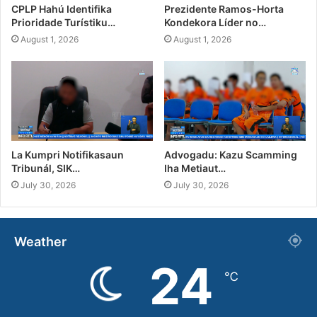
CPLP Hahú Identifika
Prezidente Ramos-Horta
Prioridade Turístiku…
Kondekora Líder no…
August 1, 2026
August 1, 2026
La Kumpri Notifikasaun
Advogadu: Kazu Scamming
Tribunál, SIK…
Iha Metiaut…
July 30, 2026
July 30, 2026
Weather
24
℃