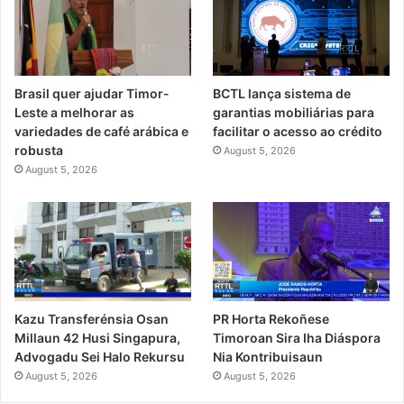
Brasil quer ajudar Timor-
BCTL lança sistema de
Leste a melhorar as
garantias mobiliárias para
variedades de café arábica e
facilitar o acesso ao crédito
robusta
August 5, 2026
August 5, 2026
PR Horta Rekoñese
Kazu Transferénsia Osan
Timoroan Sira Iha Diáspora
Millaun 42 Husi Singapura,
Nia Kontribuisaun
Advogadu Sei Halo Rekursu
August 5, 2026
August 5, 2026