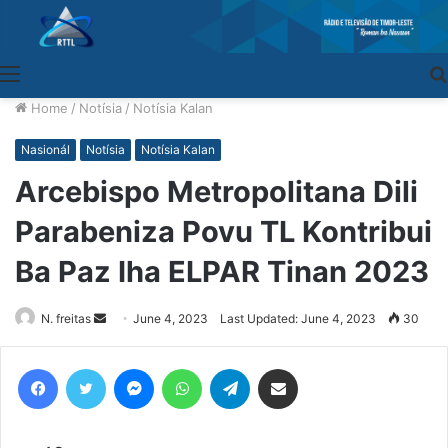
Menu
Home
/
Notísia
/
Notísia Kalan
Nasionál
Notísia
Notísia Kalan
Arcebispo Metropolitana Dili
Parabeniza Povu TL Kontribui
Ba Paz Iha ELPAR Tinan 2023
N. freitas
Send
June 4, 2023
Last Updated: June 4, 2023
30
an
email
Facebook
Twitter
Messenger
WhatsApp
Telegram
Share via Email