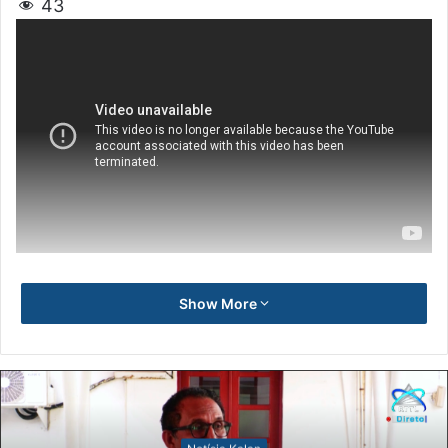
43
Show More
Notísia Kalan