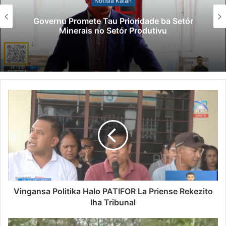
Lei Siberseguransa Ajuda Autoridad
tór
Polisiál Kaptura Autór Kriminozu h
Paradeiru Iha Estranjeiru
Vingansa Politika Halo PATIFOR La Priense Rekezito
Iha Tribunal