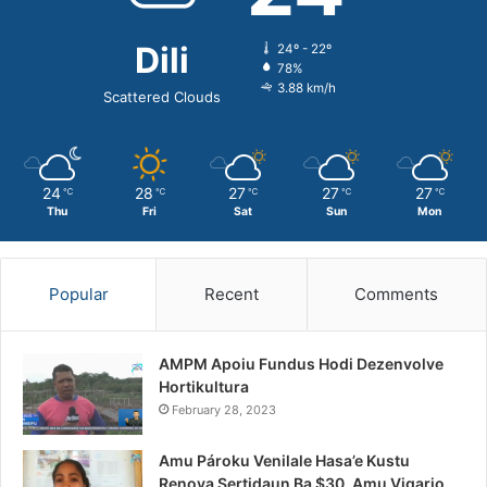
Dili
24º - 22º
78%
3.88 km/h
Scattered Clouds
24
28
27
27
27
℃
℃
℃
℃
℃
Thu
Fri
Sat
Sun
Mon
Popular
Recent
Comments
AMPM Apoiu Fundus Hodi Dezenvolve
Hortikultura
February 28, 2023
Amu Pároku Venilale Hasa’e Kustu
Renova Sertidaun Ba $30, Amu Vigario