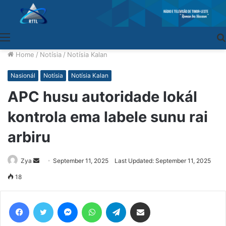
Menu
Home
/
Notísia
/
Notísia Kalan
Nasionál
Notísia
Notísia Kalan
APC husu autoridade lokál
kontrola ema labele sunu rai
arbiru
Zya
Send
September 11, 2025
Last Updated: September 11, 2025
an
18
email
Facebook
Twitter
Messenger
WhatsApp
Telegram
Share via Email