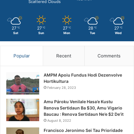
Scattered Clouds
27
27
27
28
27
℃
℃
℃
℃
℃
Sat
Sun
Mon
Tue
Wed
Popular
Recent
Comments
AMPM Apoiu Fundus Hodi Dezenvolve
Hortikultura
February 28, 2023
Amu Pároku Venilale Hasa’e Kustu
Renova Sertidaun Ba $30, Amu Vigario
Baucau : Renova Sertidaun Ne’e $2 De’it
August 8, 2022
Francisco Jeronimo Sei Tau Prioridade