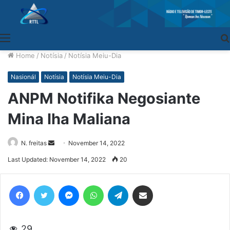
Menu
Home
/
Notísia
/
Notísia Meiu-Dia
Nasionál
Notísia
Notísia Meiu-Dia
ANPM Notifika Negosiante
Mina Iha Maliana
N. freitas
Send
November 14, 2022
an
Last Updated: November 14, 2022
20
email
Facebook
Twitter
Messenger
WhatsApp
Telegram
Share via Email
29