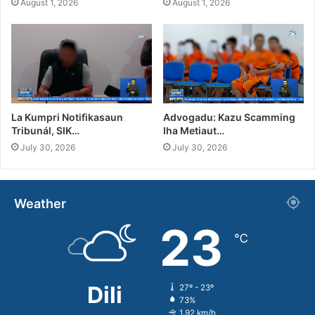
August 1, 2026
August 1, 2026
La Kumpri Notifikasaun
Advogadu: Kazu Scamming
Tribunál, SIK…
Iha Metiaut…
July 30, 2026
July 30, 2026
Weather
23
℃
Dili
27º - 23º
73%
1.92 km/h