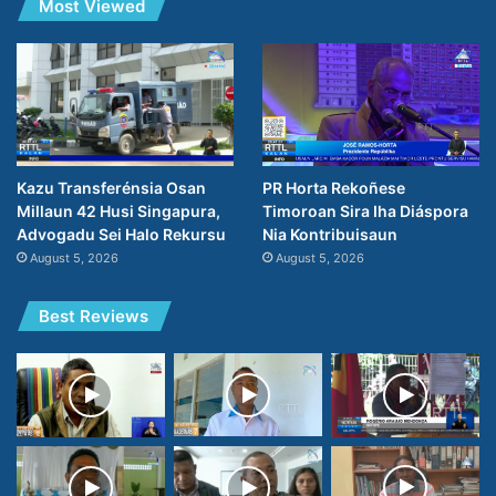
Most Viewed
PR Horta Rekoñese
Kazu Transferénsia Osan
Timoroan Sira Iha Diáspora
Millaun 42 Husi Singapura,
Nia Kontribuisaun
Advogadu Sei Halo Rekursu
August 5, 2026
August 5, 2026
Best Reviews