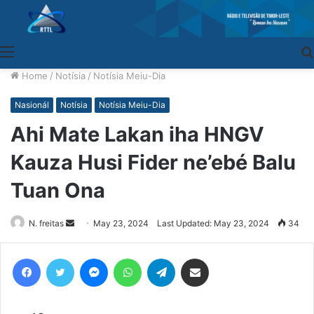
Menu
Home
/
Notísia
/
Notísia Meiu-Dia
Nasionál
Notísia
Notísia Meiu-Dia
Ahi Mate Lakan iha HNGV
Kauza Husi Fider ne’ebé Balu
Tuan Ona
N. freitas
Send
May 23, 2024
Last Updated: May 23, 2024
34
an
email
Facebook
Twitter
Messenger
WhatsApp
Telegram
Share via Email