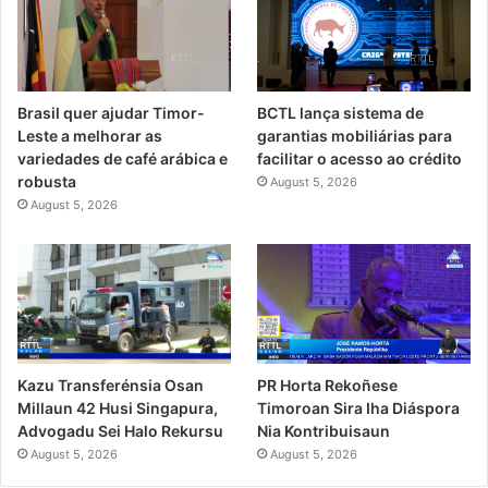
Brasil quer ajudar Timor-
BCTL lança sistema de
Leste a melhorar as
garantias mobiliárias para
variedades de café arábica e
facilitar o acesso ao crédito
robusta
August 5, 2026
August 5, 2026
PR Horta Rekoñese
Kazu Transferénsia Osan
Timoroan Sira Iha Diáspora
Millaun 42 Husi Singapura,
Nia Kontribuisaun
Advogadu Sei Halo Rekursu
August 5, 2026
August 5, 2026