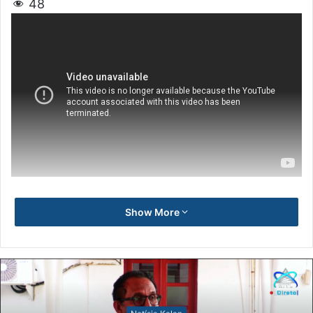
48
Show More