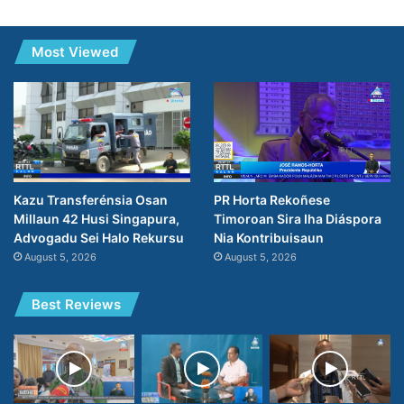
Most Viewed
PR Horta Rekoñese
Kazu Transferénsia Osan
Timoroan Sira Iha Diáspora
Millaun 42 Husi Singapura,
Nia Kontribuisaun
Advogadu Sei Halo Rekursu
August 5, 2026
August 5, 2026
Best Reviews