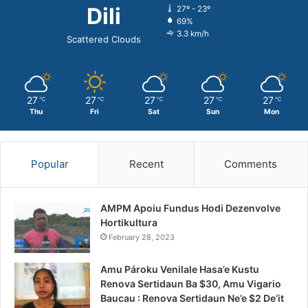
Dili
27º - 23º
69%
3.3 km/h
Scattered Clouds
27
27
27
27
27
℃
℃
℃
℃
℃
Thu
Fri
Sat
Sun
Mon
Popular
Recent
Comments
AMPM Apoiu Fundus Hodi Dezenvolve
Hortikultura
February 28, 2023
Amu Pároku Venilale Hasa’e Kustu
Renova Sertidaun Ba $30, Amu Vigario
Baucau : Renova Sertidaun Ne’e $2 De’it