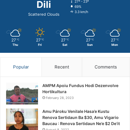
Dili
27º - 23º
69%
3.3 km/h
Scattered Clouds
27
27
27
27
27
℃
℃
℃
℃
℃
Thu
Fri
Sat
Sun
Mon
Popular
Recent
Comments
AMPM Apoiu Fundus Hodi Dezenvolve
Hortikultura
February 28, 2023
Amu Pároku Venilale Hasa’e Kustu
Renova Sertidaun Ba $30, Amu Vigario
Baucau : Renova Sertidaun Ne’e $2 De’it
August 8, 2022