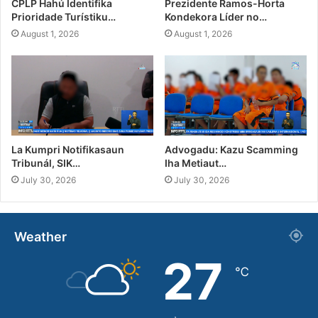
CPLP Hahú Identifika
Prezidente Ramos-Horta
Prioridade Turístiku…
Kondekora Líder no…
August 1, 2026
August 1, 2026
La Kumpri Notifikasaun
Advogadu: Kazu Scamming
Tribunál, SIK…
Iha Metiaut…
July 30, 2026
July 30, 2026
Weather
27
℃