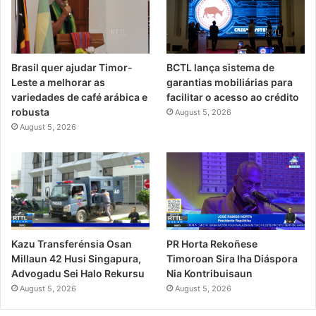
Brasil quer ajudar Timor-
BCTL lança sistema de
Leste a melhorar as
garantias mobiliárias para
variedades de café arábica e
facilitar o acesso ao crédito
robusta
August 5, 2026
August 5, 2026
PR Horta Rekoñese
Kazu Transferénsia Osan
Timoroan Sira Iha Diáspora
Millaun 42 Husi Singapura,
Nia Kontribuisaun
Advogadu Sei Halo Rekursu
August 5, 2026
August 5, 2026