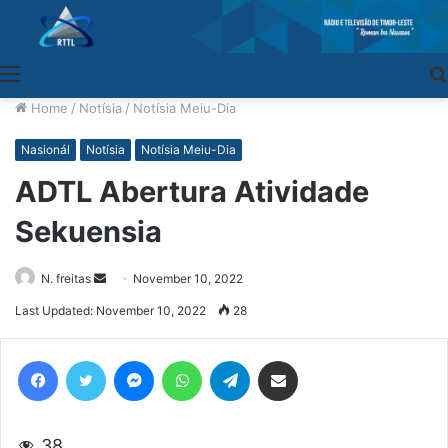
Menu
Home
/
Notísia
/
Notísia Meiu-Dia
Nasionál
Notísia
Notísia Meiu-Dia
ADTL Abertura Atividade
Sekuensia
N. freitas
Send
November 10, 2022
an
Last Updated: November 10, 2022
28
email
Facebook
Twitter
Messenger
WhatsApp
Telegram
Share via Email
38