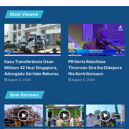
Most Viewed
PR Horta Rekoñese
Kazu Transferénsia Osan
Timoroan Sira Iha Diáspora
Millaun 42 Husi Singapura,
Nia Kontribuisaun
Advogadu Sei Halo Rekursu
August 5, 2026
August 5, 2026
Best Reviews