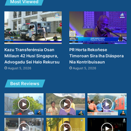
Most Viewed
PR Horta Rekoñese
Kazu Transferénsia Osan
Timoroan Sira Iha Diáspora
Millaun 42 Husi Singapura,
Nia Kontribuisaun
Advogadu Sei Halo Rekursu
August 5, 2026
August 5, 2026
Best Reviews