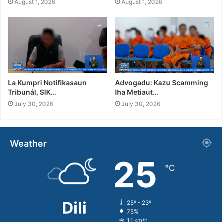
August 1, 2026
August 1, 2026
La Kumpri Notifikasaun
Advogadu: Kazu Scamming
Tribunál, SIK…
Iha Metiaut…
July 30, 2026
July 30, 2026
Weather
25
℃
Dili
25º - 23º
75%
1.1 km/h