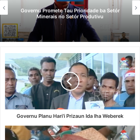
Governu Promete Tau Prioridade ba Setór
Minerais no Setór Produtivu
Governu Planu Hari’i Prizaun Ida Iha Weberek