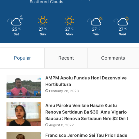
Scattered Clouds
25
27
27
27
27
℃
℃
℃
℃
℃
Sat
Sun
Mon
Tue
Wed
Popular
Recent
Comments
AMPM Apoiu Fundus Hodi Dezenvolve
Hortikultura
February 28, 2023
Amu Pároku Venilale Hasa’e Kustu
Renova Sertidaun Ba $30, Amu Vigario
Baucau : Renova Sertidaun Ne’e $2 De’it
August 8, 2022
Francisco Jeronimo Sei Tau Prioridade