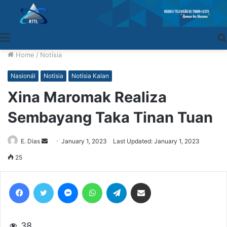
Menu
Home
/
Notísia
Nasionál
Notísia
Notísia Kalan
Xina Maromak Realiza
Sembayang Taka Tinan Tuan
E. Dias
Send
January 1, 2023
Last Updated: January 1, 2023
an
25
email
Facebook
Twitter
Messenger
WhatsApp
Telegram
Share via Email
38