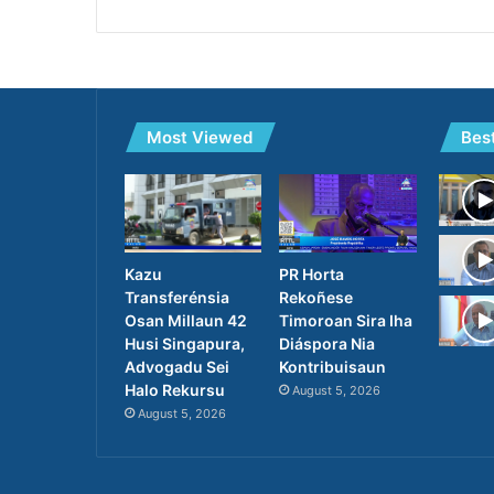
Most Viewed
Bes
PR Horta
Kazu
Rekoñese
Transferénsia
Timoroan Sira Iha
Osan Millaun 42
Diáspora Nia
Husi Singapura,
Kontribuisaun
Advogadu Sei
Halo Rekursu
August 5, 2026
August 5, 2026