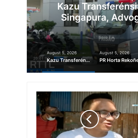
ál
Kazu Transferénsi
Singapura, Advog
August 5, 2026
August 5, 2026
Kazu Transferénsia Osan Millaun 42 Husi Singapura, Advogadu Sei Halo Rekursu