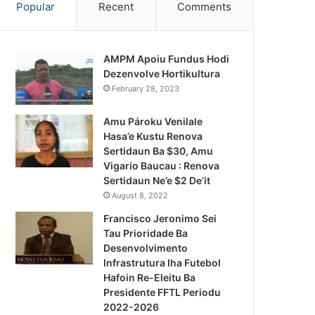
Popular
Recent
Comments
AMPM Apoiu Fundus Hodi
Dezenvolve Hortikultura
February 28, 2023
Amu Pároku Venilale
Hasa’e Kustu Renova
Sertidaun Ba $30, Amu
Vigario Baucau : Renova
Sertidaun Ne’e $2 De’it
August 8, 2022
Francisco Jeronimo Sei
Tau Prioridade Ba
Desenvolvimento
Infrastrutura Iha Futebol
Notísia Kalan
Hafoin Re-Eleitu Ba
Presidente FFTL Periodu
August 5, 2026
2022-2026