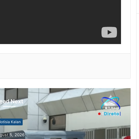
ead Next
otísia Kalan
gust 5, 2026