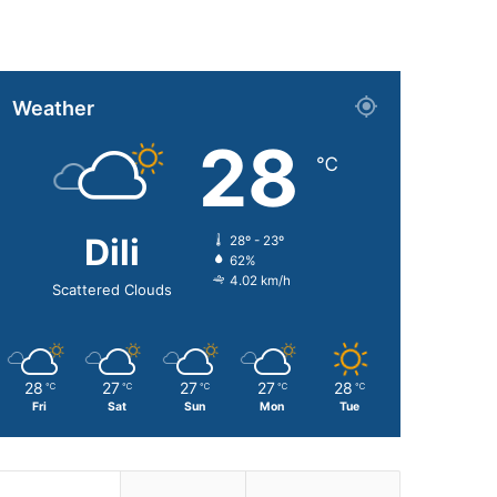
Weather
28
℃
Dili
28º - 23º
62%
4.02 km/h
Scattered Clouds
28
27
27
27
28
℃
℃
℃
℃
℃
Fri
Sat
Sun
Mon
Tue