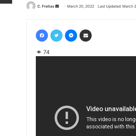
C. Freitas
Send
March 20, 2022
Last Updated: March 
an
email
Facebook
Twitter
Messenger
Share via Email
74