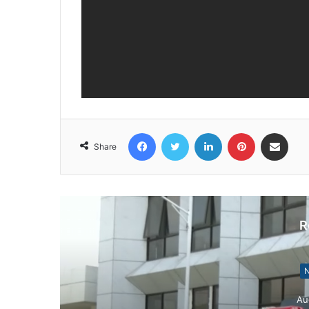
Facebook
Twitter
LinkedIn
Pinterest
Share via Email
Share
R
N
Au