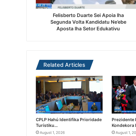
Felisberto Duarte Sei Apoia Iha
Segunda Volta Kandidatu Ne’ebe
Aposta Iha Setor Edukativu
Related Articles
CPLP Hahú Identifika Prioridade
Prezidente
Turístiku…
Kondekora 
August 1, 2026
August 1, 2