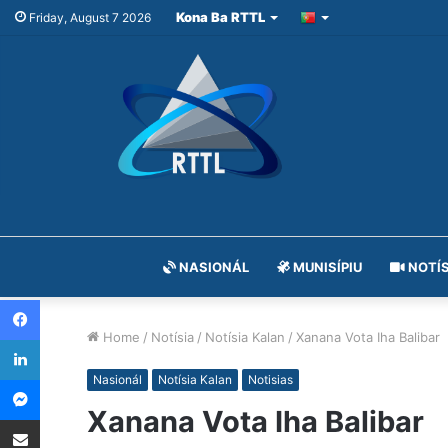
Kona Ba RTTL
Friday, August 7 2026
NASIONÁL
MUNISÍPIU
NOTÍS
Facebook
Home
/
Notísia
/
Notísia Kalan
/
Xanana Vota Iha Balibar
LinkedIn
Messenger
Nasionál
Notísia Kalan
Notisias
Xanana Vota Iha Balibar
Share via Email