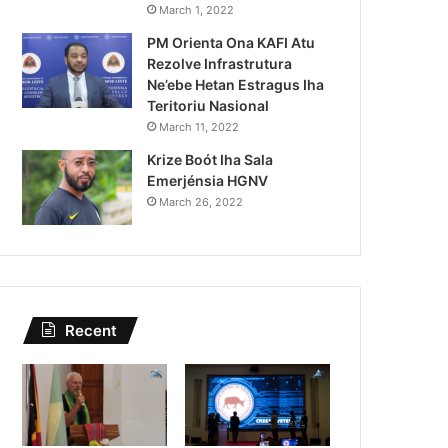
PR Horta Rekoñese Timoroan 
March 1, 2022
PM Orienta Ona KAFI Atu
Nia Kontribuis
Rezolve Infrastrutura
Ne’ebe Hetan Estragus Iha
Teritoriu Nasional
March 11, 2022
Krize Boót Iha Sala
Emerjénsia HGNV
March 26, 2022
Recent