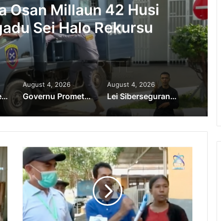
a Osan Millaun 42 Husi
adu Sei Halo Rekursu
August 4, 2026
August 4, 2026
PR Horta Rekoñese Timoroan Sira Iha Diáspora Nia Kontribuisaun
Governu Promete Tau Prioridade ba Setór Minerais no Setór Produtivu
Lei Siberseguransa Ajuda Autoridade Polisiál Kaptura Autór Kriminozu ho Paradeiru Iha Estranjeiru