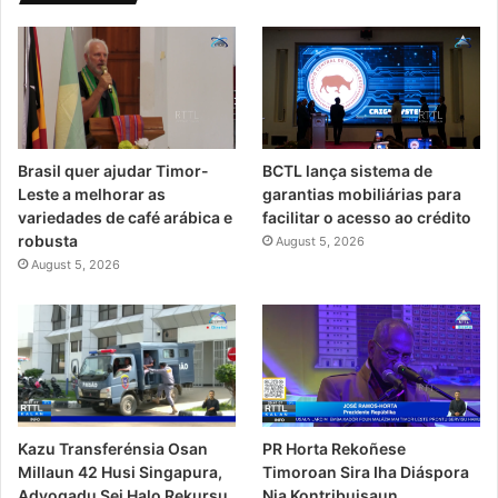
Brasil quer ajudar Timor-
BCTL lança sistema de
Leste a melhorar as
garantias mobiliárias para
variedades de café arábica e
facilitar o acesso ao crédito
robusta
August 5, 2026
August 5, 2026
PR Horta Rekoñese
Kazu Transferénsia Osan
Timoroan Sira Iha Diáspora
Millaun 42 Husi Singapura,
Nia Kontribuisaun
Advogadu Sei Halo Rekursu