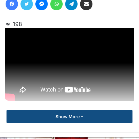
198
Show More