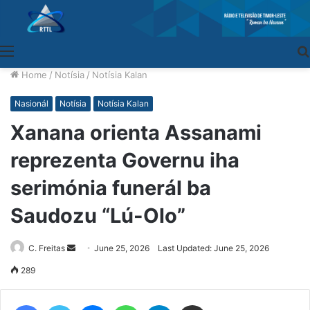
Menu
Home
/
Notísia
/
Notísia Kalan
Nasionál
Notísia
Notísia Kalan
Xanana orienta Assanami
reprezenta Governu iha
serimónia funerál ba
Saudozu “Lú-Olo”
C. Freitas
Send
June 25, 2026
Last Updated: June 25, 2026
an
289
email
Facebook
Twitter
Messenger
WhatsApp
Telegram
Share via Email