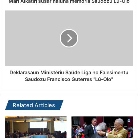
Marí Alkatiri susar haluha memória Saudozu Lú-Olo
Deklarasaun Ministériu Saúde Liga ho Falesimentu
Saudozu Francisco Guterres "Lú-Olo"
Related Articles