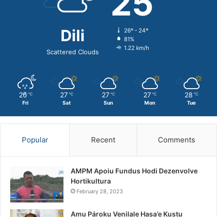
25
Dili
26º - 24º
81%
1.22 km/h
Scattered Clouds
26
27
27
27
28
℃
℃
℃
℃
℃
Fri
Sat
Sun
Mon
Tue
Popular
Recent
Comments
AMPM Apoiu Fundus Hodi Dezenvolve
Hortikultura
February 28, 2023
Amu Pároku Venilale Hasa’e Kustu